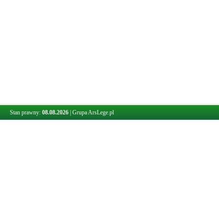
Stan prawny:
08.08.2026
|
Grupa ArsLege.pl