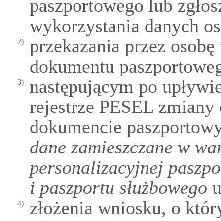
paszportowego lub zgłos
wykorzystania danych o
przekazania przez osobę 
2)
dokumentu paszportoweg
następującym po upływie
3)
rejestrze PESEL zmiany
dokumencie paszportow
dane zamieszczane w wars
personalizacyjnej paszp
i paszportu służbowego
us
złożenia wniosku, o kt
4)