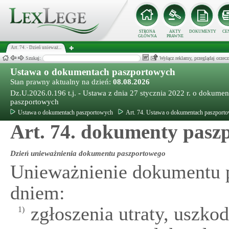
STRONA
AKTY
DOKUMENTY
CE
GŁÓWNA
PRAWNE
Art. 74. - Dzień unieważ...
Szukaj:
Wyłącz reklamy, przeglądaj orz
Ustawa o dokumentach paszportowych
Stan prawny aktualny na dzień:
08.08.2026
Dz.U.2026.0.196 t.j. - Ustawa z dnia 27 stycznia 2022 r. o dokume
paszportowych
Ustawa o dokumentach paszportowych
Art. 74. Ustawa o dokumentach paszport
Art. 74. dokumenty paszp
Dzień unieważnienia dokumentu paszportowego
Unieważnienie dokumentu p
dniem:
zgłoszenia utraty, uszk
1)