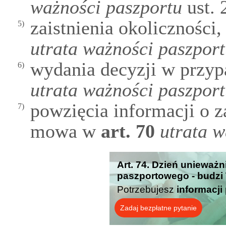
ważności paszportu
ust. 
zaistnienia okoliczności
5)
utrata ważności paszpor
wydania decyzji w przy
6)
utrata ważności paszpor
powzięcia informacji o za
7)
mowa w
art.
70
utrata w
Art. 74. Dzień unieważ
paszportowego - budzi
Potrzebujesz
informacji
Zadaj bezpłatne pytanie