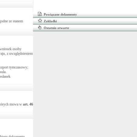
Powiązane dokumenty
godne ze stanem
Zakładki
Ostatnio otwarte
 wniosek osoby
raju, z uwzględnieniem
aszport tymczasowy;
sula.
esłanek
 których mowa w
art.
46
dbioru dokumentu