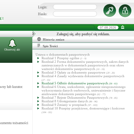
Login:
Hasło:
U!
07.08.2026
Zaloguj się, aby pozbyć się reklam.
Historia zmian
Spis Treści
Obserwuj akt
Ustawa o dokumentach paszportowych
Rozdział 1 Przepisy ogólne
(1 - 9)
Rozdział 2 Forma dokumentów paszportowych, zakres danych
zamieszczanych w dokumentach paszportowych oraz okres
ważności dokumentów paszportowych
(10 - 19)
Rozdział 3 Opłaty za dokumenty paszportowe
(20 - 26)
Rozdział 4 Zasady wydawania dokumentów paszportowych
(27 - 55)
Rozdział 5 Odbiór dokumentów paszportowych
(56 - 61)
wny lub kurator.
Rozdział 6 Utrata, uszkodzenie, zgłoszenie nieuprawnionego
wykorzystania danych osobowych, unieważnienie i fizyczne
anulowanie dokumentu paszportowego
(62 - 77)
Rozdział 7 Rejestr Dokumentów Paszportowych
(78 - 85)
Rozdział 8 Udostępnianie danych
(86 - 96)
Rozdział 9 Zmiany w przepisach
(97 - 103)
Rozdział 10 Przepisy przejściowe, dostosowujące i końcowe
(104 - 111)
kumentu tożsamości