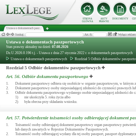
STRONA
AKTY
DOKUMENTY
CE
GŁÓWNA
PRAWNE
Ustawa o dokumentach pasz...
Szukaj:
Art./§
Wyłącz reklam
Ustawa o dokumentach paszportowych
Stan prawny aktualny na dzień:
07.08.2026
Dz.U.2026.0.196 t.j. - Ustawa z dnia 27 stycznia 2022 r. o dokumentach paszportowych
Ustawa o dokumentach paszportowych
Rozdział 5 Odbiór dokumentów paszport
Rozdział 5 Odbiór dokumentów paszportowych
Art. 56.
Odbiór dokumentu paszportowego
1.
Dokument paszportowy odbiera się osobiście w organie paszportowym, w którym zo
2.
Dokument paszportowy osoby nieposiadającej zdolności do czynności prawnych lub 
3.
Odbiór dokumentu paszportowego wydanego osobie nieposiadającej zdolności do czy
1)
nie ukończyła 5. roku życia albo
2)
była obecna przy składaniu wniosku.
Art. 57.
Potwierdzenie tożsamości osoby odbierającej dokument pa
1.
Tożsamość osoby odbierającej dokument paszportowy organ paszportowy potwier
lub danych zawartych w Rejestrze Dokumentów Paszportowych.
2.
Tożsamość osoby odbierającej wydany dla tej osoby paszport, paszport dyplomatyc