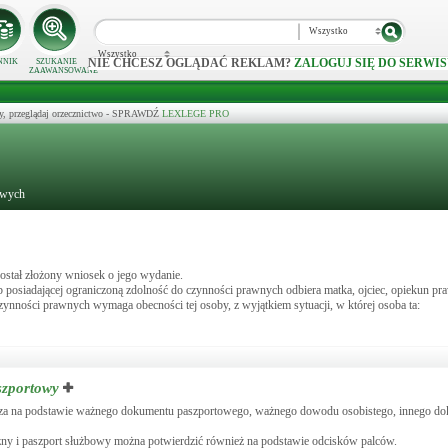
Wszystko
Wszystko
NIE CHCESZ OGLĄDAĆ REKLAM?
ZALOGUJ SIĘ DO SERWIS
NNIK
SZUKANIE
ZAAWANSOWANE
y, przeglądaj orzecznictwo - SPRAWDŹ
LEXLEGE PRO
owych
stał złożony wniosek o jego wydanie.
posiadającej ograniczoną zdolność do czynności prawnych odbiera matka, ojciec, opiekun pra
nności prawnych wymaga obecności tej osoby, z wyjątkiem sytuacji, w której osoba ta:
szportowy
dza na podstawie ważnego dokumentu paszportowego, ważnego dowodu osobistego, innego do
zny i paszport służbowy można potwierdzić również na podstawie odcisków palców.