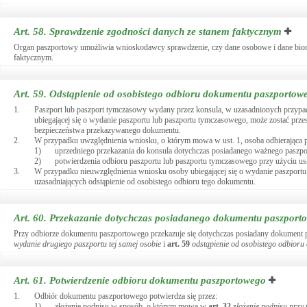
Art. 58.
Sprawdzenie zgodności danych ze stanem faktycznym
Organ paszportowy umożliwia wnioskodawcy sprawdzenie, czy dane osobowe i dane biome
faktycznym.
Art. 59.
Odstąpienie od osobistego odbioru dokumentu paszportow
1.
Paszport lub paszport tymczasowy wydany przez konsula, w uzasadnionych przypa
ubiegającej się o wydanie paszportu lub paszportu tymczasowego, może zostać pr
bezpieczeństwa przekazywanego dokumentu.
2.
W przypadku uwzględnienia wniosku, o którym mowa w ust. 1, osoba odbierająca p
1)
uprzedniego przekazania do konsula dotychczas posiadanego ważnego paszpo
2)
potwierdzenia odbioru paszportu lub paszportu tymczasowego przy użyciu usłu
3.
W przypadku nieuwzględnienia wniosku osoby ubiegającej się o wydanie paszportu 
uzasadniających odstąpienie od osobistego odbioru tego dokumentu.
Art. 60.
Przekazanie dotychczas posiadanego dokumentu paszport
Przy odbiorze dokumentu paszportowego przekazuje się dotychczas posiadany dokument 
wydanie drugiego paszportu tej samej osobie
i
art.
59
odstąpienie od osobistego odbior
Art. 61.
Potwierdzenie odbioru dokumentu paszportowego
1.
Odbiór dokumentu paszportowego potwierdza się przez:
1)
złożenie podpisu w sposób, o którym mowa w
art.
32
złożenie podpisu prz