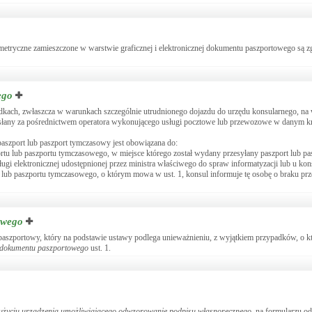
tryczne zamieszczone w warstwie graficznej i elektronicznej dokumentu paszportowego są z
ego
dkach, zwłaszcza w warunkach szczególnie utrudnionego dojazdu do urzędu konsularnego, na
zesłany za pośrednictwem operatora wykonującego usługi pocztowe lub przewozowe w danym k
aszport lub paszport tymczasowy jest obowiązana do:
rtu lub paszportu tymczasowego, w miejsce którego został wydany przesyłany paszport lub p
gi elektronicznej udostępnionej przez ministra właściwego do spraw informatyzacji lub u kon
lub paszportu tymczasowego, o którym mowa w ust. 1, konsul informuje tę osobę o braku prz
owego
paszportowy, który na podstawie ustawy podlega unieważnieniu, z wyjątkiem przypadków, o
u dokumentu paszportowego
ust. 1.
y użyciu urządzenia umożliwiającego odwzorowanie podpisu własnoręcznego
, na formularzu o