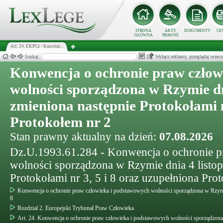
STRONA
AKTY
DOKUMENTY
CE
GŁÓWNA
PRAWNE
Art. 24. EKPCz - Kancelar...
Szukaj:
Wyłącz reklamy, przeglądaj orz
Konwencja o ochronie praw człow
wolności sporządzona w Rzymie dni
zmieniona następnie Protokołami n
Protokołem nr 2
Stan prawny aktualny na dzień:
07.08.2026
Dz.U.1993.61.284 - Konwencja o ochronie p
wolności sporządzona w Rzymie dnia 4 listop
Protokołami nr 3, 5 i 8 oraz uzupełniona Pro
Konwencja o ochronie praw człowieka i podstawowych wolności sporządzona w Rzymie d
8
Rozdział 2. Europejski Trybunał Praw Człowieka
Art. 24. Konwencja o ochronie praw człowieka i podstawowych wolności sporządzona w