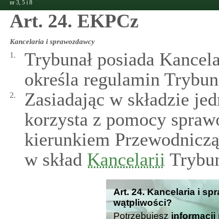
nr 3, 5 i 8
Art. 24. EKPCz
Kancelaria i sprawozdawcy
Trybunał posiada Kancelar
1.
określa regulamin Trybun
Zasiadając w składzie je
2.
korzysta z pomocy spraw
kierunkiem Przewodniczą
w skład
Kancelarii
Trybun
Art. 24. Kancelaria i s
wątpliwości?
Potrzebujesz
informacji