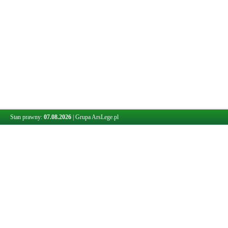
Stan prawny:
07.08.2026
|
Grupa ArsLege.pl