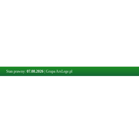
Stan prawny:
07.08.2026
|
Grupa ArsLege.pl