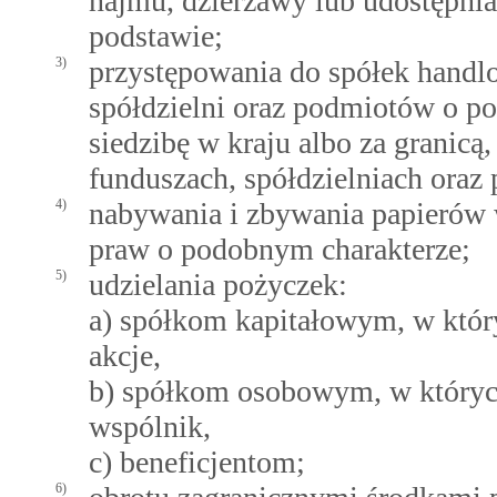
najmu, dzierżawy lub udostępnia
podstawie;
3)
przystępowania do spółek handl
spółdzielni oraz podmiotów o p
siedzibę w kraju albo za granicą
funduszach, spółdzielniach oraz
4)
nabywania i zbywania papierów
praw o podobnym charakterze;
5)
udzielania pożyczek:
a) spółkom kapitałowym, w który
akcje,
b) spółkom osobowym, w których
wspólnik,
c) beneficjentom;
6)