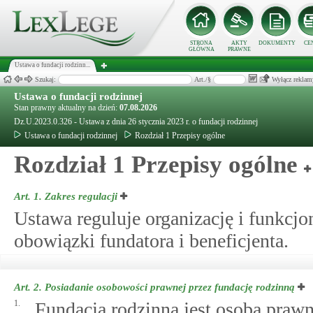
STRONA
AKTY
DOKUMENTY
CE
GŁÓWNA
PRAWNE
Ustawa o fundacji rodzinn...
Szukaj:
Art./§
Wyłącz reklam
Ustawa o fundacji rodzinnej
Stan prawny aktualny na dzień:
07.08.2026
Dz.U.2023.0.326 - Ustawa z dnia 26 stycznia 2023 r. o fundacji rodzinnej
Ustawa o fundacji rodzinnej
Rozdział 1 Przepisy ogólne
Rozdział 1 Przepisy ogólne
Art. 1.
Zakres regulacji
Ustawa reguluje organizację i funkcjo
obowiązki fundatora i beneficjenta.
Art. 2.
Posiadanie osobowości prawnej przez fundację rodzinną
1.
Fundacja rodzinna jest osobą praw