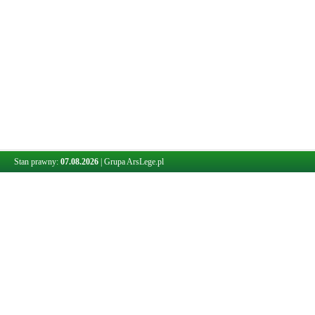
Stan prawny:
07.08.2026
|
Grupa ArsLege.pl