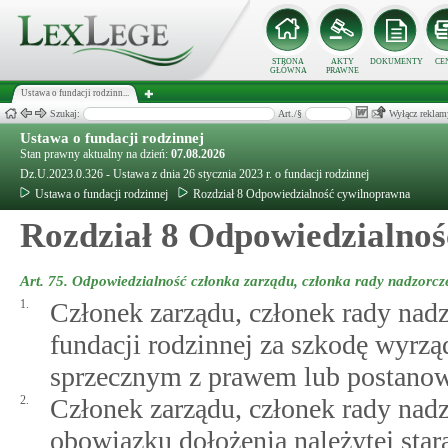
STRONA
AKTY
DOKUMENTY
CE
GŁÓWNA
PRAWNE
Ustawa o fundacji rodzinn...
Szukaj:
Art./§
Wyłącz reklam
Ustawa o fundacji rodzinnej
Stan prawny aktualny na dzień:
07.08.2026
Dz.U.2023.0.326 - Ustawa z dnia 26 stycznia 2023 r. o fundacji rodzinnej
Ustawa o fundacji rodzinnej
Rozdział 8 Odpowiedzialność cywilnoprawna
Rozdział 8 Odpowiedzialno
Art. 75.
Odpowiedzialność członka zarządu, członka rady nadzorcze
1.
Członek zarządu, członek rady nad
fundacji rodzinnej za szkodę wyrz
sprzecznym z prawem lub postanowi
2.
Członek zarządu, członek rady nadzo
obowiązku dołożenia należytej stara