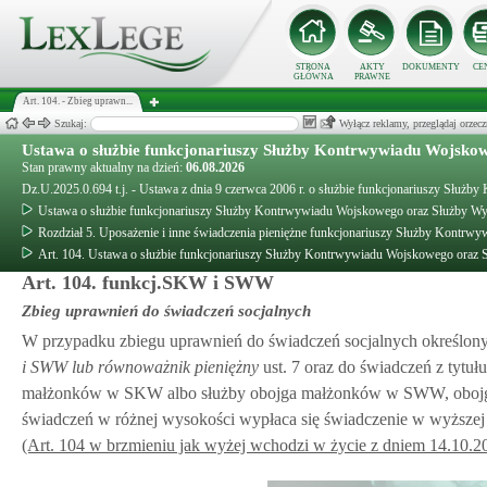
STRONA
AKTY
DOKUMENTY
CE
GŁÓWNA
PRAWNE
Art. 104. - Zbieg uprawn...
Szukaj:
Wyłącz reklamy, przeglądaj orz
Ustawa o służbie funkcjonariuszy Służby Kontrwywiadu Wojsk
Stan prawny aktualny na dzień:
06.08.2026
Dz.U.2025.0.694 t.j. - Ustawa z dnia 9 czerwca 2006 r. o służbie funkcjonariuszy S
Ustawa o służbie funkcjonariuszy Służby Kontrwywiadu Wojskowego oraz Służby 
Rozdział 5. Uposażenie i inne świadczenia pieniężne funkcjonariuszy Służby Kont
Art. 104. Ustawa o służbie funkcjonariuszy Służby Kontrwywiadu Wojskowego ora
Art. 104. funkcj.SKW i SWW
Zbieg uprawnień do świadczeń socjalnych
W przypadku zbiegu uprawnień do świadczeń socjalnych określon
i SWW lub równoważnik pieniężny
ust. 7 oraz do świadczeń z tytułu
małżonków w SKW albo służby obojga małżonków w SWW, obojgu 
świadczeń w różnej wysokości wypłaca się świadczenie w wyższej
(Art. 104 w brzmieniu jak wyżej wchodzi w życie z dniem 14.10.20