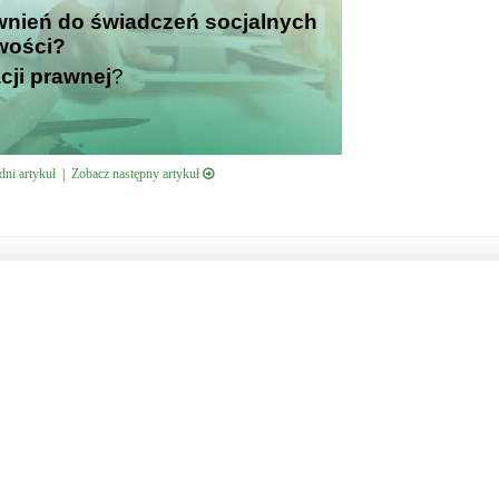
awnień do świadczeń socjalnych
iwości?
cji prawnej
?
ni artykuł
|
Zobacz następny artykuł