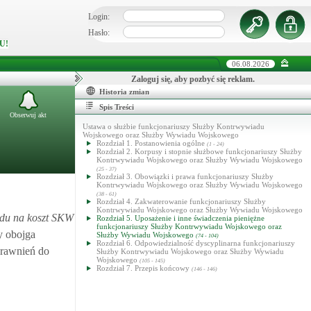
Login:
Hasło:
U!
06.08.2026
Zaloguj się, aby pozbyć się reklam.
Historia zmian
Spis Treści
Obserwuj akt
Ustawa o służbie funkcjonariuszy Służby Kontrwywiadu
Wojskowego oraz Służby Wywiadu Wojskowego
Rozdział 1. Postanowienia ogólne
(1 - 24)
Rozdział 2. Korpusy i stopnie służbowe funkcjonariuszy Służby
Kontrwywiadu Wojskowego oraz Służby Wywiadu Wojskowego
(25 - 37)
Rozdział 3. Obowiązki i prawa funkcjonariuszy Służby
Kontrwywiadu Wojskowego oraz Służby Wywiadu Wojskowego
(38 - 61)
Rozdział 4. Zakwaterowanie funkcjonariuszy Służby
Kontrwywiadu Wojskowego oraz Służby Wywiadu Wojskowego
zdu na koszt SKW
Rozdział 5. Uposażenie i inne świadczenia pieniężne
funkcjonariuszy Służby Kontrwywiadu Wojskowego oraz
by obojga
Służby Wywiadu Wojskowego
(74 - 104)
Rozdział 6. Odpowiedzialność dyscyplinarna funkcjonariuszy
rawnień do
Służby Kontrwywiadu Wojskowego oraz Służby Wywiadu
Wojskowego
(105 - 145)
Rozdział 7. Przepis końcowy
(146 - 146)