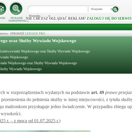
Wszystko
Wszystko
NIE CHCESZ OGLĄDAĆ REKLAM?
ZALOGUJ SIĘ DO SERWIS
NNIK
SZUKANIE
ZAAWANSOWANE
ecznictwo - SPRAWDŹ
LEXLEGE PRO
owego oraz Służby Wywiadu Wojskowego
łużby Kontrwywiadu Wojskowego oraz Służby Wywiadu Wojskowego
Wywiadu Wojskowego
rwywiadu Wojskowego oraz Służby Wywiadu Wojskowego
z Służby Wywiadu Wojskowego
ych w rozporządzeniach wydanych na podstawie
art.
49
prawo przeja
 przeniesienia do pełnienia służby w innej miejscowości, z tytułu służ
małżonkom przysługuje jedno świadczenie. W przypadku zbiegu up
 wysokości.
25 r. – z mocą od 01.07.2025 r.)