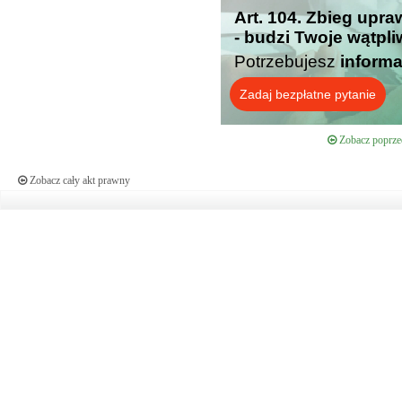
Art. 104. Zbieg upr
- budzi Twoje wątpl
Potrzebujesz
informa
Zadaj bezpłatne pytanie
Zobacz poprzed
Zobacz cały akt prawny