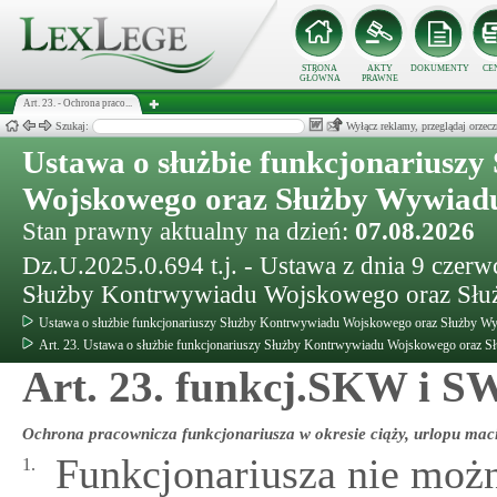
STRONA
AKTY
DOKUMENTY
CE
GŁÓWNA
PRAWNE
Art. 23. - Ochrona praco...
Szukaj:
Wyłącz reklamy, przeglądaj orz
Ustawa o służbie funkcjonariusz
Wojskowego oraz Służby Wywiad
Stan prawny aktualny na dzień:
07.08.2026
Dz.U.2025.0.694 t.j. - Ustawa z dnia 9 czerw
Służby Kontrwywiadu Wojskowego oraz Sł
Ustawa o służbie funkcjonariuszy Służby Kontrwywiadu Wojskowego oraz Służby 
Art. 23. Ustawa o służbie funkcjonariuszy Służby Kontrwywiadu Wojskowego oraz
Art. 23. funkcj.SKW i 
Ochrona pracownicza funkcjonariusza w okresie ciąży, urlopu mac
Funkcjonariusza nie możn
1.