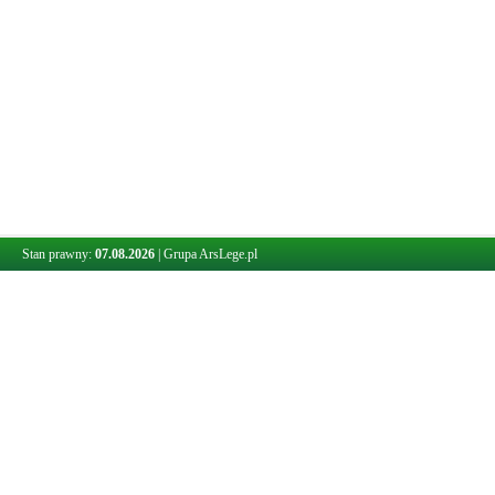
Stan prawny:
07.08.2026
|
Grupa ArsLege.pl