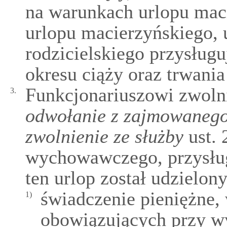
na warunkach urlopu maci
urlopu macierzyńskiego, 
rodzicielskiego przysług
okresu ciąży oraz trwani
Funkcjonariuszowi zwoln
3.
odwołanie z zajmowanego
zwolnienie ze służby
ust. 
wychowawczego, przysług
ten urlop został udzielony
świadczenie pieniężne,
1)
obowiązujących przy wy