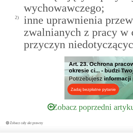
wychowawczego;
inne uprawnienia prze
2)
zwalnianych z pracy w
przyczyn niedotyczący
Art. 23. Ochrona praco
okresie ci... - budzi Tw
Potrzebujesz
informacji
Zadaj bezpłatne pytanie
Zobacz poprzedni artyk
Zobacz cały akt prawny