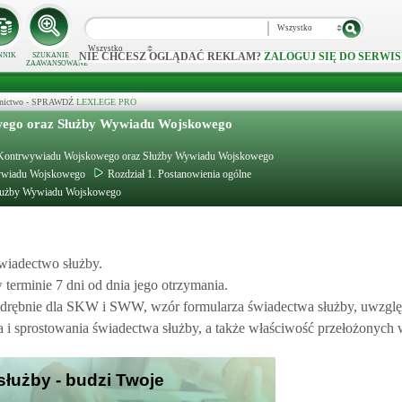
Wszystko
Wszystko
NIE CHCESZ OGLĄDAĆ REKLAM?
ZALOGUJ SIĘ DO SERWIS
NNIK
SZUKANIE
ZAAWANSOWANE
ecznictwo - SPRAWDŹ
LEXLEGE PRO
owego oraz Służby Wywiadu Wojskowego
łużby Kontrwywiadu Wojskowego oraz Służby Wywiadu Wojskowego
Wywiadu Wojskowego
Rozdział 1. Postanowienia ogólne
 Służby Wywiadu Wojskowego
wiadectwo służby.
terminie 7 dni od dnia jego otrzymania.
odrębnie dla SKW i SWW, wzór formularza świadectwa służby, uwzglę
a i sprostowania świadectwa służby, a także właściwość przełożonych 
służby - budzi Twoje