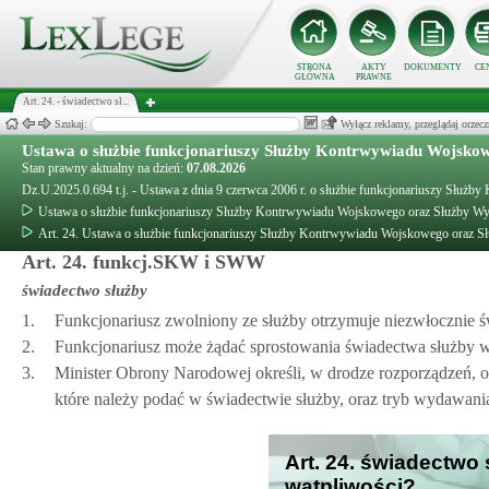
STRONA
AKTY
DOKUMENTY
CE
GŁÓWNA
PRAWNE
Art. 24. - świadectwo sł...
Szukaj:
Wyłącz reklamy, przeglądaj orz
Ustawa o służbie funkcjonariuszy Służby Kontrwywiadu Wojsk
Stan prawny aktualny na dzień:
07.08.2026
Dz.U.2025.0.694 t.j. - Ustawa z dnia 9 czerwca 2006 r. o służbie funkcjonariuszy S
Ustawa o służbie funkcjonariuszy Służby Kontrwywiadu Wojskowego oraz Służby 
Art. 24. Ustawa o służbie funkcjonariuszy Służby Kontrwywiadu Wojskowego oraz
Art. 24. funkcj.SKW i SWW
świadectwo służby
1.
Funkcjonariusz zwolniony ze służby otrzymuje niezwłocznie ś
2.
Funkcjonariusz może żądać sprostowania świadectwa służby w 
3.
Minister Obrony Narodowej określi, w drodze rozporządzeń, 
które należy podać w świadectwie służby, oraz tryb wydawani
Art. 24. świadectwo 
wątpliwości?