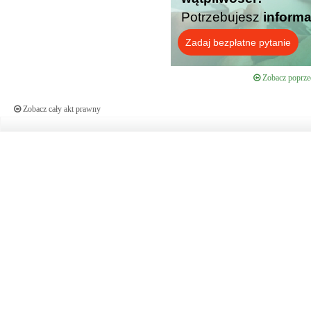
Potrzebujesz
informa
Zadaj bezpłatne pytanie
Zobacz poprzed
Zobacz cały akt prawny