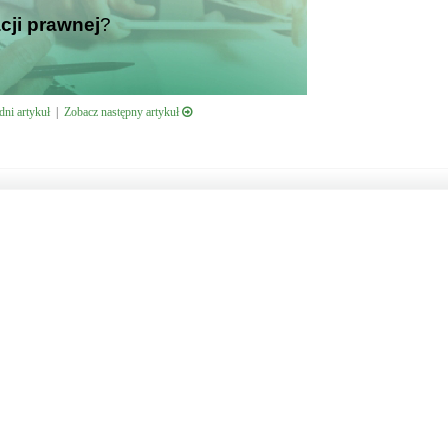
cji prawnej
?
ni artykuł
|
Zobacz następny artykuł