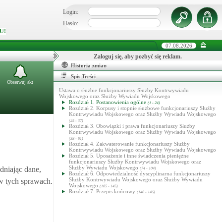
Login:
Hasło:
U!
07.08.2026
Zaloguj się, aby pozbyć się reklam.
Historia zmian
Spis Treści
Obserwuj akt
Ustawa o służbie funkcjonariuszy Służby Kontrwywiadu
Wojskowego oraz Służby Wywiadu Wojskowego
Rozdział 1. Postanowienia ogólne
(1 - 24)
Rozdział 2. Korpusy i stopnie służbowe funkcjonariuszy Służby
Kontrwywiadu Wojskowego oraz Służby Wywiadu Wojskowego
(25 - 37)
Rozdział 3. Obowiązki i prawa funkcjonariuszy Służby
Kontrwywiadu Wojskowego oraz Służby Wywiadu Wojskowego
(38 - 61)
Rozdział 4. Zakwaterowanie funkcjonariuszy Służby
Kontrwywiadu Wojskowego oraz Służby Wywiadu Wojskowego
Rozdział 5. Uposażenie i inne świadczenia pieniężne
funkcjonariuszy Służby Kontrwywiadu Wojskowego oraz
Służby Wywiadu Wojskowego
dniając dane,
(74 - 104)
Rozdział 6. Odpowiedzialność dyscyplinarna funkcjonariuszy
Służby Kontrwywiadu Wojskowego oraz Służby Wywiadu
w tych sprawach.
Wojskowego
(105 - 145)
Rozdział 7. Przepis końcowy
(146 - 146)