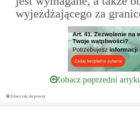
jest wymagane, a także o
wyjeżdżającego za granic
Art. 41. Zezwolenie na 
Twoje wątpliwości?
Potrzebujesz
informacji
Zadaj bezpłatne pytanie
Zobacz poprzedni artyk
Zobacz cały akt prawny