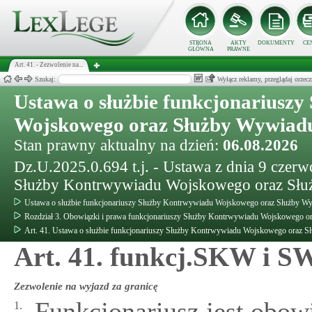
STRONA
AKTY
DOKUMENTY
CE
GŁÓWNA
PRAWNE
Art. 41. - Zezwolenie na...
Szukaj:
Wyłącz reklamy, przeglądaj orz
Ustawa o służbie funkcjonariusz
Wojskowego oraz Służby Wywiad
Stan prawny aktualny na dzień:
06.08.2026
Dz.U.2025.0.694 t.j. - Ustawa z dnia 9 czerw
Służby Kontrwywiadu Wojskowego oraz Sł
Ustawa o służbie funkcjonariuszy Służby Kontrwywiadu Wojskowego oraz Służby 
Rozdział 3. Obowiązki i prawa funkcjonariuszy Służby Kontrwywiadu Wojskowego 
Art. 41. Ustawa o służbie funkcjonariuszy Służby Kontrwywiadu Wojskowego oraz
Art. 41. funkcj.SKW i 
Zezwolenie na wyjazd za granicę
Funkcjonariusz jest obow
1.