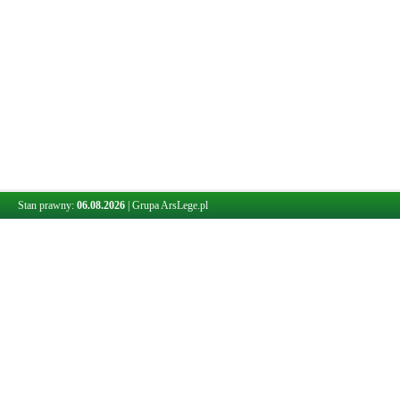
Stan prawny:
06.08.2026
|
Grupa ArsLege.pl