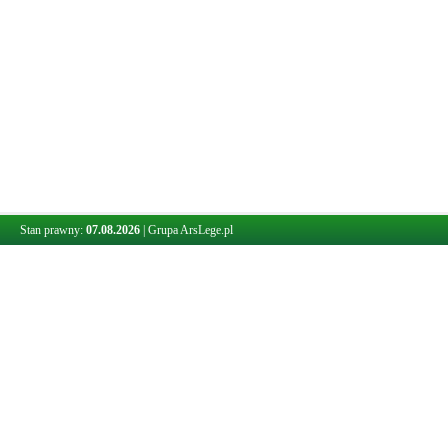
Stan prawny:
07.08.2026
|
Grupa ArsLege.pl