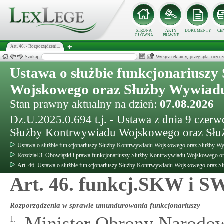
STRONA
AKTY
DOKUMENTY
CE
GŁÓWNA
PRAWNE
Art. 46. - Rozporządzeni...
Szukaj:
Wyłącz reklamy, przeglądaj orz
Ustawa o służbie funkcjonariusz
Wojskowego oraz Służby Wywiad
Stan prawny aktualny na dzień:
07.08.2026
Dz.U.2025.0.694 t.j. - Ustawa z dnia 9 czerw
Służby Kontrwywiadu Wojskowego oraz Sł
Ustawa o służbie funkcjonariuszy Służby Kontrwywiadu Wojskowego oraz Służby 
Rozdział 3. Obowiązki i prawa funkcjonariuszy Służby Kontrwywiadu Wojskowego 
Art. 46. Ustawa o służbie funkcjonariuszy Służby Kontrwywiadu Wojskowego oraz
Art. 46. funkcj.SKW i 
Rozporządzenia w sprawie umundurowania funkcjonariuszy
Minister Obrony Narodowe
1.