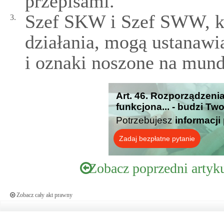
przepisami.
Szef SKW i Szef SWW, k
3.
działania, mogą ustanawi
i oznaki noszone na mund
Art. 46. Rozporządzen
funkcjona... - budzi Tw
Potrzebujesz
informacji
Zadaj bezpłatne pytanie
Zobacz poprzedni artyk
Zobacz cały akt prawny