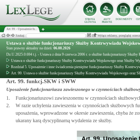
STRONA
AKTY
DOKUMENTY
CE
GŁÓWNA
PRAWNE
Art. 99. - Uposażenie fu...
Szukaj:
Wyłącz reklamy, przeglądaj orz
Ustawa o służbie funkcjonariuszy Służby Kontrwywiadu Wojsk
Stan prawny aktualny na dzień:
06.08.2026
Dz.U.2025.0.694 t.j. - Ustawa z dnia 9 czerwca 2006 r. o służbie funkcjonariuszy S
Ustawa o służbie funkcjonariuszy Służby Kontrwywiadu Wojskowego oraz Służby 
Rozdział 5. Uposażenie i inne świadczenia pieniężne funkcjonariuszy Służby Kont
Art. 99. Ustawa o służbie funkcjonariuszy Służby Kontrwywiadu Wojskowego oraz
Art. 99. funkcj.SKW i SWW
Uposażenie funkcjonariusza zawieszonego w czynnościach służbow
1.
Funkcjonariuszowi zawieszonemu w czynnościach służbowych za
2.
W razie uchylenia zawieszenia w czynnościach służbowych fun
uposażenia, wprowadzone w okresie zawieszenia, chyba że z
ukarany karą dyscyplinarną wydalenia ze służby.
Art. 99. Uposażenie