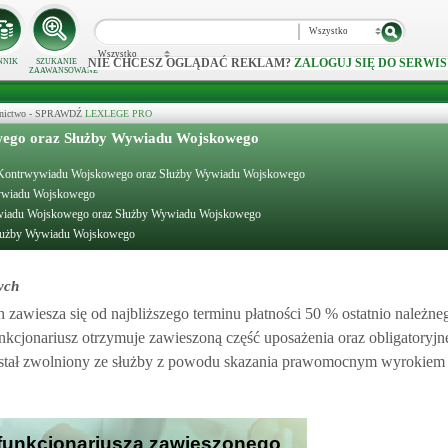
Wszystko
Wszystko
NIE CHCESZ OGLĄDAĆ REKLAM?
ZALOGUJ SIĘ DO SERWIS
NNIK
SZUKANIE
ZAAWANSOWANE
ecznictwo - SPRAWDŹ
LEXLEGE PRO
owego oraz Służby Wywiadu Wojskowego
łużby Kontrwywiadu Wojskowego oraz Służby Wywiadu Wojskowego
Wywiadu Wojskowego
rwywiadu Wojskowego oraz Służby Wywiadu Wojskowego
 Służby Wywiadu Wojskowego
ych
wiesza się od najbliższego terminu płatności 50 % ostatnio należne
kcjonariusz otrzymuje zawieszoną część uposażenia oraz obligatoryj
ostał zwolniony ze służby z powodu skazania prawomocnym wyrokiem 
 funkcjonariusza zawieszonego