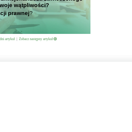
Twoje wątpliwości?
cji prawnej
?
ni artykuł
|
Zobacz następny artykuł