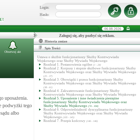
Login:
Hasło:
U!
06.08.2026
Zaloguj się, aby pozbyć się reklam.
Historia zmian
Spis Treści
Obserwuj akt
Ustawa o służbie funkcjonariuszy Służby Kontrwywiadu
Wojskowego oraz Służby Wywiadu Wojskowego
Rozdział 1. Postanowienia ogólne
(1 - 24)
Rozdział 2. Korpusy i stopnie służbowe funkcjonariuszy Służby
Kontrwywiadu Wojskowego oraz Służby Wywiadu Wojskowego
(25 - 37)
Rozdział 3. Obowiązki i prawa funkcjonariuszy Służby
Kontrwywiadu Wojskowego oraz Służby Wywiadu Wojskowego
(38 - 61)
Rozdział 4. Zakwaterowanie funkcjonariuszy Służby
Kontrwywiadu Wojskowego oraz Służby Wywiadu Wojskowego
go uposażenia.
Rozdział 5. Uposażenie i inne świadczenia pieniężne
funkcjonariuszy Służby Kontrwywiadu Wojskowego oraz
ne podwyżki tego
Służby Wywiadu Wojskowego
(74 - 104)
Rozdział 6. Odpowiedzialność dyscyplinarna funkcjonariuszy
sądu albo
Służby Kontrwywiadu Wojskowego oraz Służby Wywiadu
Wojskowego
(105 - 145)
Rozdział 7. Przepis końcowy
(146 - 146)