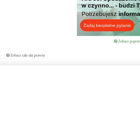
w czynno... - budzi 
Potrzebujesz
informa
Zadaj bezpłatne pytanie
Zobacz poprzed
Zobacz cały akt prawny