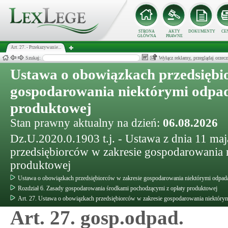
STRONA
AKTY
DOKUMENTY
CE
GŁÓWNA
PRAWNE
Art. 27. - Przekazywanie...
Szukaj:
Wyłącz reklamy, przeglądaj orz
Ustawa o obowiązkach przedsiębi
gospodarowania niektórymi odpad
produktowej
Stan prawny aktualny na dzień:
06.08.2026
Dz.U.2020.0.1903 t.j. - Ustawa z dnia 11 ma
przedsiębiorców w zakresie gospodarowania 
produktowej
Ustawa o obowiązkach przedsiębiorców w zakresie gospodarowania niektórymi odpada
Rozdział 6. Zasady gospodarowania środkami pochodzącymi z opłaty produktowej
Art. 27. Ustawa o obowiązkach przedsiębiorców w zakresie gospodarowania niektórym
Art. 27. gosp.odpad.