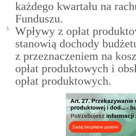
każdego kwartału na ra
Funduszu.
Wpływy z opłat produkt
3.
stanowią dochody budże
z przeznaczeniem na koszt
opłat produktowych i obs
opłat produktowych.
Art. 27. Przekazywanie
produktowej i dod... - 
Potrzebujesz
informacji
Zadaj bezpłatne pytanie