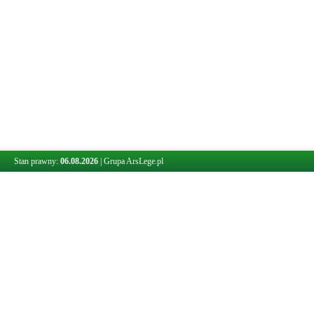
Stan prawny:
06.08.2026
|
Grupa ArsLege.pl