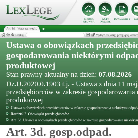
STRONA
AKTY
DOKUMENTY
CE
GŁÓWNA
PRAWNE
Art. 3d. - Wnoszenie opł...
Szukaj:
Wyłącz reklamy, przeglądaj orz
Ustawa o obowiązkach przedsiębi
gospodarowania niektórymi odpad
produktowej
Stan prawny aktualny na dzień:
07.08.2026
Dz.U.2020.0.1903 t.j. - Ustawa z dnia 11 ma
przedsiębiorców w zakresie gospodarowania 
produktowej
Ustawa o obowiązkach przedsiębiorców w zakresie gospodarowania niektórymi odpada
Rozdział 2. Obowiązki przedsiębiorców
Art. 3d. Ustawa o obowiązkach przedsiębiorców w zakresie gospodarowania niektórym
Art. 3d. gosp.odpad.