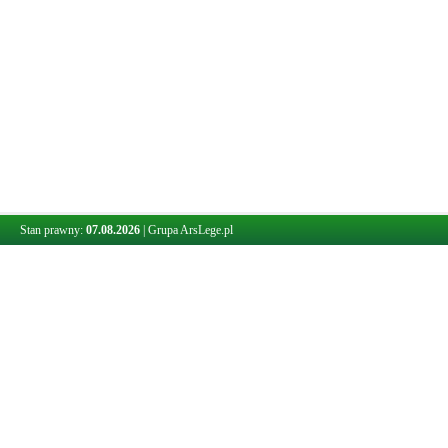
Stan prawny:
07.08.2026
|
Grupa ArsLege.pl