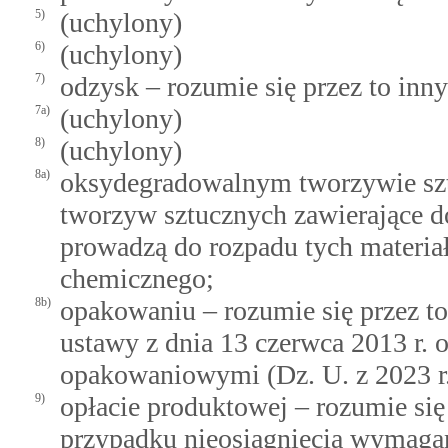
5)
(uchylony)
6)
(uchylony)
7)
odzysk – rozumie się przez to inny
7a)
(uchylony)
8)
(uchylony)
8a)
oksydegradowalnym tworzywie sztu
tworzyw sztucznych zawierające d
prowadzą do rozpadu tych materia
chemicznego;
8b)
opakowaniu – rozumie się przez 
ustawy z dnia 13 czerwca 2013 r.
opakowaniowymi (Dz. U. z 2023 r.
9)
opłacie produktowej – rozumie się 
przypadku nieosiągnięcia wymaga