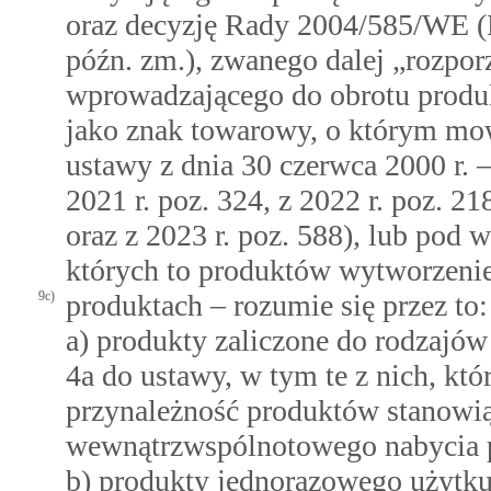
oraz decyzję Rady 2004/585/WE (Dz
późn. zm.), zwanego dalej „rozpo
wprowadzającego do obrotu prod
jako znak towarowy, o którym m
ustawy z dnia 30 czerwca 2000 r. 
2021 r. poz. 324, z 2022 r. poz. 21
oraz z 2023 r. poz. 588), lub pod
których to produktów wytworzenie 
9c)
produktach – rozumie się przez to:
a) produkty zaliczone do rodzajó
4a do ustawy, w tym te z nich, któ
przynależność produktów stanowi
wewnątrzwspólnotowego nabycia 
b) produkty jednorazowego użytk