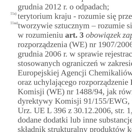
grudnia 2012 r. o odpadach;
11a)
terytorium kraju - rozumie się prz
11aa)
tworzywie sztucznym – rozumie się
w rozumieniu
art.
3
obowiązek zap
rozporządzenia (WE) nr 1907/2006
grudnia 2006 r. w sprawie rejestrac
stosowanych ograniczeń w zakres
Europejskiej Agencji Chemikalió
oraz uchylającego rozporządzenie
Komisji (WE) nr 1488/94, jak ró
dyrektywy Komisji 91/155/EWG,
Urz. UE L 396 z 30.12.2006, str. 1
dodane dodatki lub inne substanc
składnik strukturalny produktów