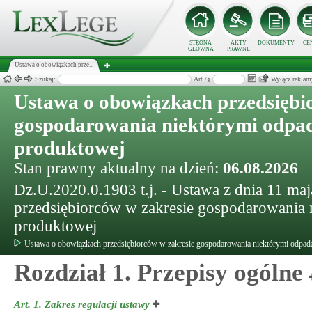
STRONA
AKTY
DOKUMENTY
CE
GŁÓWNA
PRAWNE
Ustawa o obowiązkach prze...
Szukaj:
Art./§
Wyłącz reklam
Ustawa o obowiązkach przedsiębi
gospodarowania niektórymi odpad
produktowej
Stan prawny aktualny na dzień:
06.08.2026
Dz.U.2020.0.1903 t.j. - Ustawa z dnia 11 ma
przedsiębiorców w zakresie gospodarowania 
produktowej
Ustawa o obowiązkach przedsiębiorców w zakresie gospodarowania niektórymi odpada
Rozdział 1. Przepisy ogólne
Art. 1.
Zakres regulacji ustawy