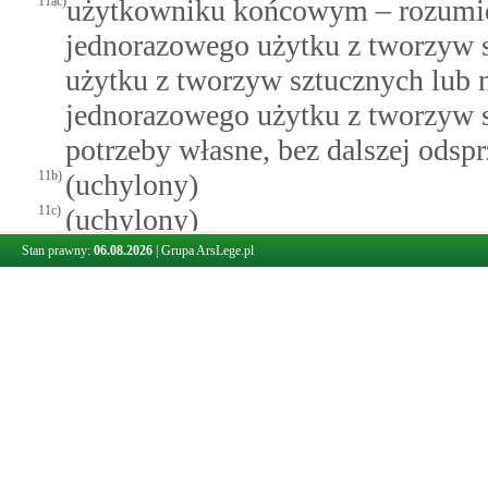
11ac)
użytkowniku końcowym – rozumie 
jednorazowego użytku z tworzyw 
użytku z tworzyw sztucznych lub
jednorazowego użytku z tworzyw s
potrzeby własne, bez dalszej odsp
11b)
(uchylony)
11c)
(uchylony)
11d)
(uchylony)
Stan prawny:
06.08.2026
|
Grupa ArsLege.pl
11e)
wewnątrzwspólnotowej dostawie p
produktów z terytorium kraju na 
Unii Europejskiej;
11f)
wewnątrzwspólnotowym nabyciu pr
produktów z terytorium innego ni
członkowskiego Unii Europejskiej