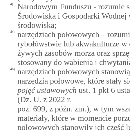
4)
Narodowym Funduszu - rozumie s
Środowiska i Gospodarki Wodnej 
środowiska;
4a)
narzędziach połowowych – rozumie
rybołówstwie lub akwakulturze w 
żywych zasobów morza oraz sprzęt
stosowany do wabienia i chwytan
4b)
narzędziach połowowych stanowiąc
narzędzia połowowe, które stały 
pojęć ustawowych
ust. 1 pkt 6 ust
(Dz. U. z 2022 r.
poz. 699, z późn. zm.), w tym wsze
materiały, które w momencie porzu
połowowych stanowiły ich część 