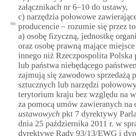
załącznikach nr 6–10 do ustawy,
c) narzędzia połowowe zawierając
9d)
producencie – rozumie się przez to
a) osobę fizyczną, jednostkę orga
oraz osobę prawną mające miejsce 
innego niż Rzeczpospolita Polska
lub państwa niebędącego państwem
zajmują się zawodowo sprzedażą 
sztucznych lub narzędzi połowowy
terytorium kraju bez względu na 
za pomocą umów zawieranych na 
ustawowych
pkt 7 dyrektywy Parl
dnia 25 października 2011 r. w s
dyrektywę Rady 93/13/EWG i dyr