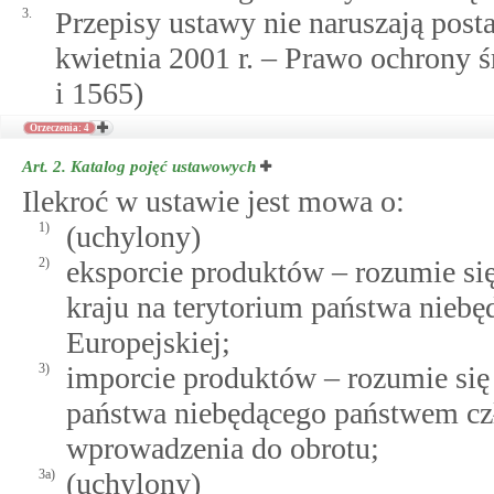
3.
Przepisy ustawy nie naruszają posta
kwietnia 2001 r. – Prawo ochrony ś
i 1565)
Orzeczenia: 4
Art. 2.
Katalog pojęć ustawowych
Ilekroć w ustawie jest mowa o:
1)
(uchylony)
2)
eksporcie produktów – rozumie si
kraju na terytorium państwa nie
Europejskiej;
3)
imporcie produktów – rozumie się
państwa niebędącego państwem cz
wprowadzenia do obrotu;
3a)
(uchylony)