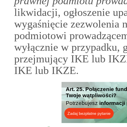
prawnej podmiotu prowa
likwidacji, ogłoszenie up
wygaśnięcie zezwolenia n
podmiotowi prowadzącemu
wyłącznie w przypadku, 
przejmujący IKE lub IKZ
IKE lub IKZE.
Art. 25. Połączenie fun
Twoje wątpliwości?
Potrzebujesz
informacji
Zadaj bezpłatne pytanie