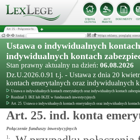
STRONA
AKTY
DOKUMENTY
CE
GŁÓWNA
PRAWNE
Art. 25. - Połączenie fu...
Szukaj:
Wyłącz reklamy, przeglądaj orz
Ustawa o indywidualnych kontach
indywidualnych kontach zabezpie
Stan prawny aktualny na dzień:
06.08.2026
Dz.U.2026.0.91 t.j. - Ustawa z dnia 20 kwiet
kontach emerytalnych oraz indywidualnych k
Ustawa o indywidualnych kontach emerytalnych oraz indywidualnych kontach zabezpi
Rozdział 3. IKE lub IKZE w funduszach inwestycyjnych
Art. 25. Ustawa o indywidualnych kontach emerytalnych oraz indywidualnych kontach
Art. 25. ind. konta emery
Połączenie funduszy inwestycyjnych
W przypadku połączenia 
1.