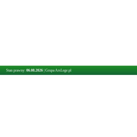
Stan prawny:
06.08.2026
|
Grupa ArsLege.pl