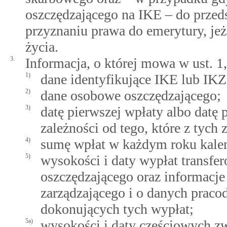
oszczędzającego na IKE – do przed
przyznaniu prawa do emerytury, jeż
życia.
3.
Informacja, o której mowa w ust. 1,
1)
dane identyfikujące IKE lub IK
2)
dane osobowe oszczędzającego;
3)
datę pierwszej wpłaty albo datę 
zależności od tego, które z tych 
4)
sumę wpłat w każdym roku kal
5)
wysokości i daty wypłat transfe
oszczędzającego oraz informacje 
zarządzającego i o danych prac
dokonujących tych wypłat;
5a)
wysokości i daty częściowych zw