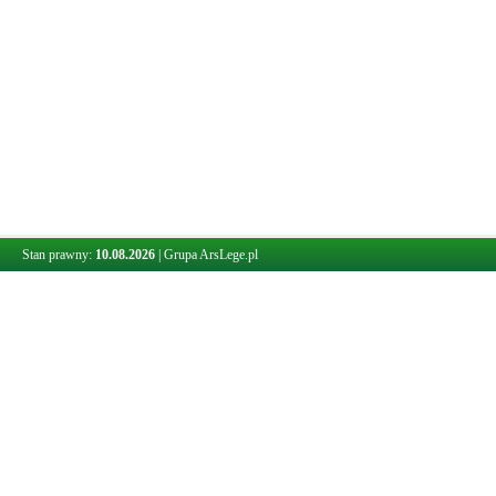
Stan prawny:
10.08.2026
|
Grupa ArsLege.pl