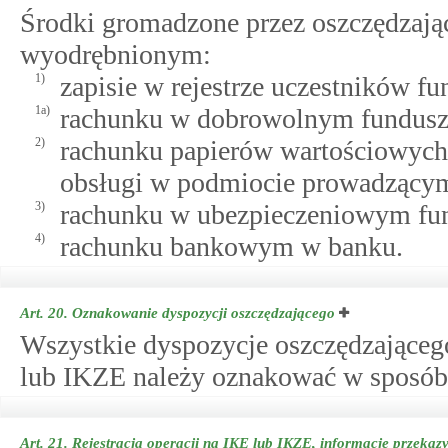
Środki gromadzone przez oszczędzają
wyodrębnionym:
1)
zapisie w rejestrze uczestników f
1a)
rachunku w dobrowolnym fundusz
2)
rachunku papierów wartościowych
obsługi w podmiocie prowadzącym
3)
rachunku w ubezpieczeniowym fu
4)
rachunku bankowym w banku.
Art. 20.
Oznakowanie dyspozycji oszczędzającego
Wszystkie dyspozycje oszczędzające
lub IKZE należy oznakować w sposób 
Art. 21.
Rejestracja operacji na IKE lub IKZE, informacje przeka