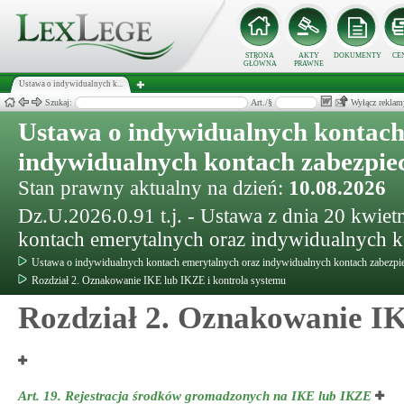
STRONA
AKTY
DOKUMENTY
CE
GŁÓWNA
PRAWNE
Ustawa o indywidualnych k...
Szukaj:
Art./§
Wyłącz reklam
Ustawa o indywidualnych kontach
indywidualnych kontach zabezpie
Stan prawny aktualny na dzień:
10.08.2026
Dz.U.2026.0.91 t.j. - Ustawa z dnia 20 kwiet
kontach emerytalnych oraz indywidualnych k
Ustawa o indywidualnych kontach emerytalnych oraz indywidualnych kontach zabezpi
Rozdział 2. Oznakowanie IKE lub IKZE i kontrola systemu
Rozdział 2. Oznakowanie IK
Art. 19.
Rejestracja środków gromadzonych na IKE lub IKZE