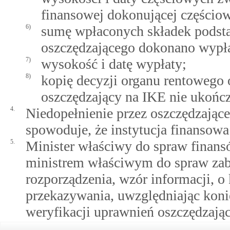
finansowej dokonującej częścio
6)
sumę wpłaconych składek podst
oszczędzającego dokonano wypła
7)
wysokość i datę wypłaty;
8)
kopię decyzji organu rentowego 
oszczędzający na IKE nie ukończ
4.
Niedopełnienie przez oszczędzając
spowoduje, że instytucja finansowa
5.
Minister właściwy do spraw finan
ministrem właściwym do spraw zabe
rozporządzenia, wzór informacji, o 
przekazywania, uwzględniając kon
weryfikacji uprawnień oszczędzają