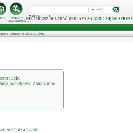
Wszystko
Wszystko
NIE CHCESZ OGLĄDAĆ REKLAM?
ZALOGUJ SIĘ DO SERWIS
NNIK
SZUKANIE
ZAAWANSOWANE
ecznictwo - SPRAWDŹ
LEXLEGE PRO
terpretacje.
etacja podatkowa. Znajdź inne
opada 2005 PDFI/415-38/05