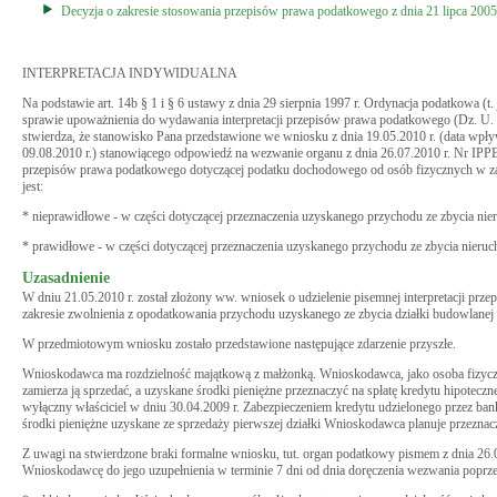
Decyzja o zakresie stosowania przepisów prawa podatkowego z dnia 21 lipca 2005
INTERPRETACJA INDYWIDUALNA
Na podstawie art. 14b § 1 i § 6 ustawy z dnia 29 sierpnia 1997 r. Ordynacja podatkowa (t.
sprawie upoważnienia do wydawania interpretacji przepisów prawa podatkowego (Dz. U. 
stwierdza, że stanowisko Pana przedstawione we wniosku z dnia 19.05.2010 r. (data wpływ
09.08.2010 r.) stanowiącego odpowiedź na wezwanie organu z dnia 26.07.2010 r. Nr IPPB2/
przepisów prawa podatkowego dotyczącej podatku dochodowego od osób fizycznych w zak
jest:
* nieprawidłowe - w części dotyczącej przeznaczenia uzyskanego przychodu ze zbycia ni
* prawidłowe - w części dotyczącej przeznaczenia uzyskanego przychodu ze zbycia nieru
Uzasadnienie
W dniu 21.05.2010 r. został złożony ww. wniosek o udzielenie pisemnej interpretacji 
zakresie zwolnienia z opodatkowania przychodu uzyskanego ze zbycia działki budowlanej
W przedmiotowym wniosku zostało przedstawione następujące zdarzenie przyszłe.
Wnioskodawca ma rozdzielność majątkową z małżonką. Wnioskodawca, jako osoba fizyczna 
zamierza ją sprzedać, a uzyskane środki pieniężne przeznaczyć na spłatę kredytu hipotec
wyłączny właściciel w dniu 30.04.2009 r. Zabezpieczeniem kredytu udzielonego przez bank
środki pieniężne uzyskane ze sprzedaży pierwszej działki Wnioskodawca planuje przezna
Z uwagi na stwierdzone braki formalne wniosku, tut. organ podatkowy pismem z dnia 26.
Wnioskodawcę do jego uzupełnienia w terminie 7 dni od dnia doręczenia wezwania poprze