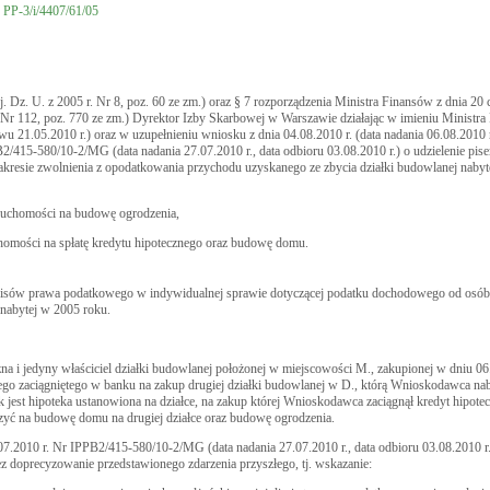
 PP-3/i/4407/61/05
 j. Dz. U. z 2005 r. Nr 8, poz. 60 ze zm.) oraz § 7 rozporządzenia Ministra Finansów z dnia 20
Nr 112, poz. 770 ze zm.) Dyrektor Izby Skarbowej w Warszawie działając w imieniu Ministr
u 21.05.2010 r.) oraz w uzupełnieniu wniosku z dnia 04.08.2010 r. (data nadania 06.08.2010 
415-580/10-2/MG (data nadania 27.07.2010 r., data odbioru 03.08.2010 r.) o udzielenie pisem
resie zwolnienia z opodatkowania przychodu uzyskanego ze zbycia działki budowlanej nabyt
eruchomości na budowę ogrodzenia,
chomości na spłatę kredytu hipotecznego oraz budowę domu.
przepisów prawa podatkowego w indywidualnej sprawie dotyczącej podatku dochodowego od osó
 nabytej w 2005 roku.
i jedyny właściciel działki budowlanej położonej w miejscowości M., zakupionej w dniu 06.
znego zaciągniętego w banku na zakup drugiej działki budowlanej w D., którą Wnioskodawca na
 jest hipoteka ustanowiona na działce, na zakup której Wnioskodawca zaciągnął kredyt hipotec
czyć na budowę domu na drugiej działce oraz budowę ogrodzenia.
07.2010 r. Nr IPPB2/415-580/10-2/MG (data nadania 27.07.2010 r., data odbioru 03.08.2010 r
z doprecyzowanie przedstawionego zdarzenia przyszłego, tj. wskazanie: