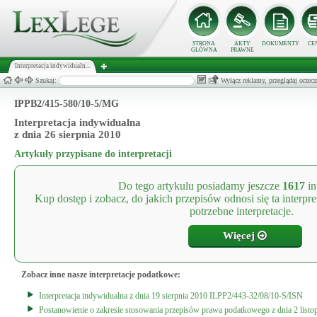
STRONA
AKTY
DOKUMENTY
CE
GŁÓWNA
PRAWNE
Interpretacja indywidualn...
Szukaj:
Wyłącz reklamy, przeglądaj orz
IPPB2/415-580/10-5/MG
Interpretacja indywidualna
z dnia 26 sierpnia 2010
Artykuły przypisane do interpretacji
Do tego artykulu posiadamy jeszcze
1617
in
Kup dostęp i zobacz, do jakich przepisów odnosi się ta interpr
potrzebne interpretacje.
Więcej
Zobacz inne nasze interpretacje podatkowe:
Interpretacja indywidualna z dnia 19 sierpnia 2010 ILPP2/443-32/08/10-S/ISN
Postanowienie o zakresie stosowania przepisów prawa podatkowego z dnia 2 list