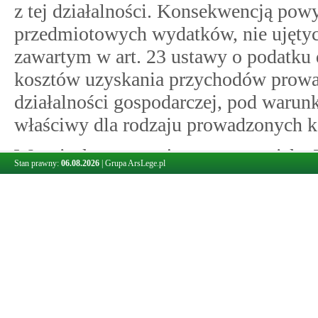
z tej działalności. Konsekwencją pow
przedmiotowych wydatków, nie ujęty
zawartym w art. 23 ustawy o podatk
kosztów uzyskania przychodów prowa
działalności gospodarczej, pod waru
właściwy dla rodzaju prowadzonych 
W związku z powyższym stanowisko 
Stan prawny:
06.08.2026
|
Grupa ArsLege.pl
prawidłowe.
Jednocześnie zauważyć należy, iż jeżel
oraz jego uzupełnienia, Wnioskodaw
i rozchodów, w której ewidencjonuje 
metodę uproszczoną, o której mowa w 
dochodowym od osób fizycznych, wówc