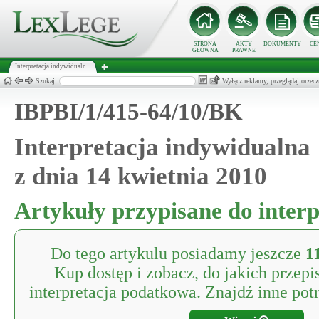
STRONA
AKTY
DOKUMENTY
CE
GŁÓWNA
PRAWNE
Interpretacja indywidualn...
Szukaj:
Wyłącz reklamy, przeglądaj orz
IBPBI/1/415-64/10/BK
Interpretacja indywidualna
z dnia 14 kwietnia 2010
Artykuły przypisane do interp
Do tego artykulu posiadamy jeszcze
1
Kup dostęp i zobacz, do jakich przepi
interpretacja podatkowa. Znajdź inne potr