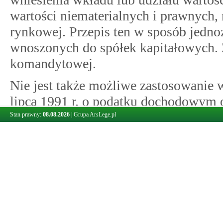
wartości niematerialnych i prawnych, 
rynkowej. Przepis ten w sposób jedno
wnoszonych do spółek kapitałowych. Z
komandytowej.
Nie jest także możliwe zastosowanie 
lipca 1991 r. o podatku dochodowym od
ustawy), gdyż jak wynika z jej art. 1
Stan prawny:
08.08.2026
|
Grupa ArsLege.pl
podatkiem dochodowym osób fizycznyc
można uznać ani Wnioskodawcy ani sp
Wnioskodawca wnosi wkład.
Wobec braku uregulowań szczególny
znajdą ogólne zasady uznawania okre
przychodów, w tym dotyczące środków 