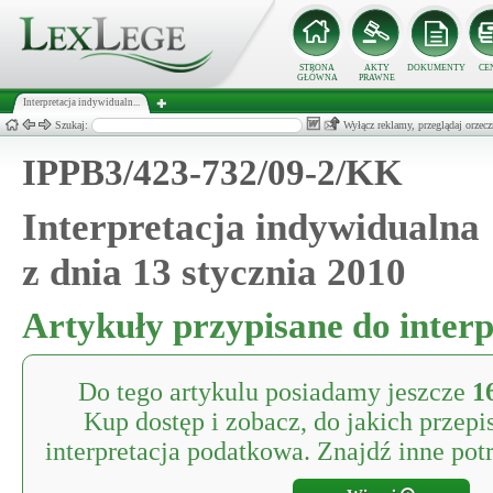
STRONA
AKTY
DOKUMENTY
CE
GŁÓWNA
PRAWNE
Interpretacja indywidualn...
Szukaj:
Wyłącz reklamy, przeglądaj orz
IPPB3/423-732/09-2/KK
Interpretacja indywidualna
z dnia 13 stycznia 2010
Artykuły przypisane do interp
Do tego artykulu posiadamy jeszcze
1
Kup dostęp i zobacz, do jakich przepi
interpretacja podatkowa. Znajdź inne potr