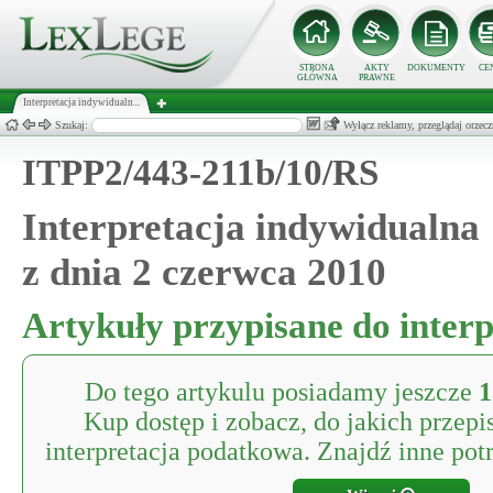
STRONA
AKTY
DOKUMENTY
CE
GŁÓWNA
PRAWNE
Interpretacja indywidualn...
Szukaj:
Wyłącz reklamy, przeglądaj orz
ITPP2/443-211b/10/RS
Interpretacja indywidualna
z dnia 2 czerwca 2010
Artykuły przypisane do interp
Do tego artykulu posiadamy jeszcze
1
Kup dostęp i zobacz, do jakich przepi
interpretacja podatkowa. Znajdź inne potr