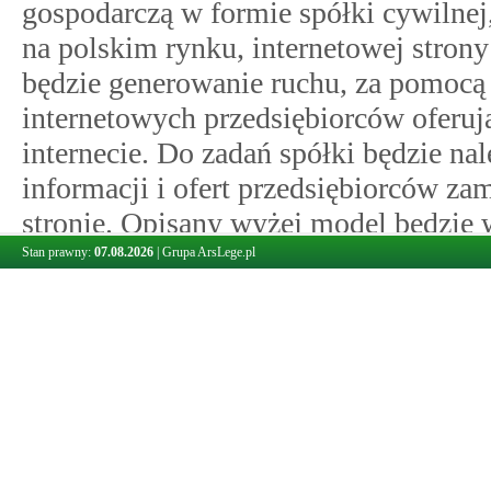
gospodarczą w formie spółki cywilnej
na polskim rynku, internetowej strony
będzie generowanie ruchu, za pomocą 
internetowych przedsiębiorców oferuj
internecie. Do zadań spółki będzie nal
informacji i ofert przedsiębiorców z
stronie. Opisany wyżej model będzie
bezpośrednich z przedsiębiorcami, ja
Stan prawny:
07.08.2026
|
Grupa ArsLege.pl
platform afiliacyjnych (firm zarządz
pierwszym przypadku udział będą brały
(firma świadcząca usługi na rzecz prz
afiliackiej (klienci indywidualni – os
posiadają pełną zdolność do czynność
dokonujące zakupów na cele nie związ