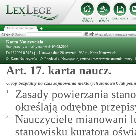
STRONA
AKTY
DOKUMENTY
CE
GŁÓWNA
PRAWNE
Art. 17. - Urlop bezpłat...
Szukaj:
Wyłącz reklamy, przeglądaj orz
Karta Nauczyciela
Stan prawny aktualny na dzień:
09.08.2026
Dz.U.2026.0.515 t.j. - Ustawa z dnia 26 stycznia 1982 r. - Karta Nauczyciela
Karta Nauczyciela
Rozdział 4. Nawiązanie, zmiana i rozwiązanie stosunku pracy
Art. 17. karta naucz.
Urlop bezpłatny na czas zajmowania niektórych stanowisk lub pełni
Zasady powierzania stan
1.
określają odrębne przepis
Nauczyciele mianowani l
2.
stanowisku kuratora oświ