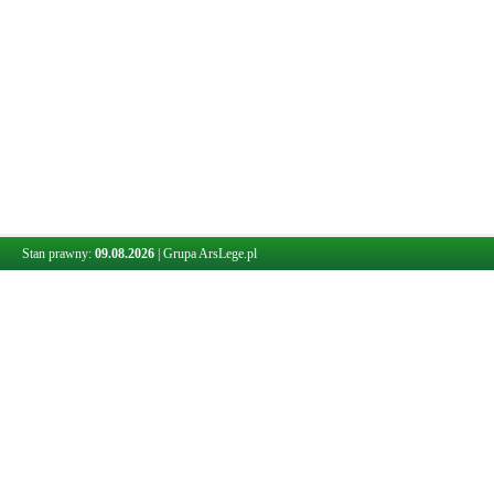
Stan prawny:
09.08.2026
|
Grupa ArsLege.pl