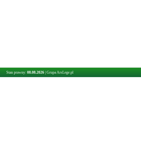
Stan prawny:
08.08.2026
|
Grupa ArsLege.pl