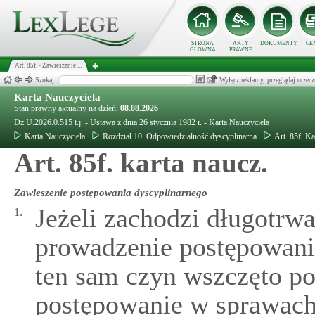
STRONA
AKTY
DOKUMENTY
CE
GŁÓWNA
PRAWNE
Art. 85f. - Zawieszenie ...
Szukaj:
Wyłącz reklamy, przeglądaj orz
Karta Nauczyciela
Stan prawny aktualny na dzień:
08.08.2026
Dz.U.2026.0.515 t.j. - Ustawa z dnia 26 stycznia 1982 r. - Karta Nauczyciela
Karta Nauczyciela
Rozdział 10. Odpowiedzialność dyscyplinarna
Art. 85f. Ka
Art. 85f. karta naucz.
Zawieszenie postępowania dyscyplinarnego
Jeżeli zachodzi długotrw
1.
prowadzenie postępowania
ten sam czyn wszczęto po
postępowanie w sprawach