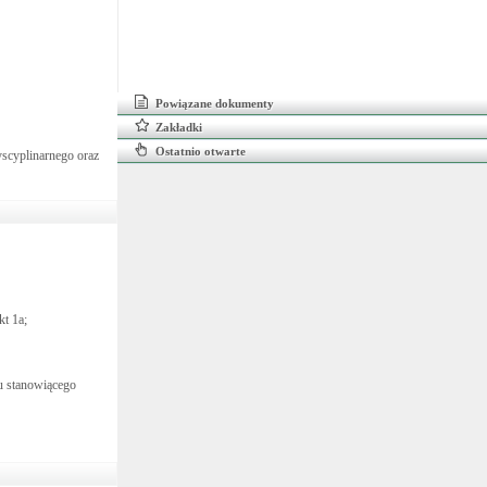
Powiązane dokumenty
Zakładki
Ostatnio otwarte
yscyplinarnego oraz
kt 1a;
nu stanowiącego