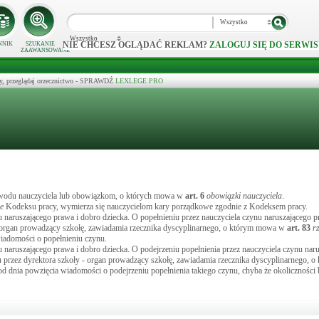
Wszystko
Wszystko
NIE CHCESZ OGLĄDAĆ REKLAM?
ZALOGUJ SIĘ DO SERWIS
NNIK
SZUKANIE
ZAAWANSOWANE
y, przeglądaj orzecznictwo - SPRAWDŹ
LEXLEGE PRO
zawodu nauczyciela lub obowiązkom, o których mowa w
art.
6
obowiązki nauczyciela
.
e
Kodeksu pracy, wymierza się nauczycielom kary porządkowe zgodnie z Kodeksem pracy.
 naruszającego prawa i dobro dziecka. O popełnieniu przez nauczyciela czynu naruszającego p
 – organ prowadzący szkołę, zawiadamia rzecznika dyscyplinarnego, o którym mowa w
art.
83
r
wiadomości o popełnieniu czynu.
 naruszającego prawa i dobro dziecka. O podejrzeniu popełnienia przez nauczyciela czynu nar
nu przez dyrektora szkoły - organ prowadzący szkołę, zawiadamia rzecznika dyscyplinarnego,
i od dnia powzięcia wiadomości o podejrzeniu popełnienia takiego czynu, chyba że okoliczności