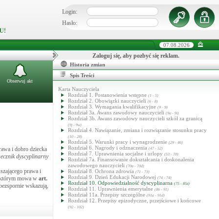
Login:
Hasło:
U!
07.08.2026
Zaloguj się, aby pozbyć się reklam.
Historia zmian
Spis Treści
Obserwuj akt
Karta Nauczyciela
Rozdział 1. Postanowienia wstępne
(1 - 5)
Rozdział 2. Obowiązki nauczycieli
(6 - 8)
Rozdział 3. Wymagania kwalifikacyjne
(9 - 9)
Rozdział 3a. Awans zawodowy nauczycieli
(9a - 9i)
Rozdział 3b. Awans zawodowy nauczycieli szkół za granicą
(9j - 9w)
Rozdział 4. Nawiązanie, zmiana i rozwiązanie stosunku pracy
(10 - 28)
Rozdział 5. Warunki pracy i wynagrodzenie
(29 - 46)
Rozdział 6. Nagrody i odznaczenia
rawa i dobro dziecka
(47 - 52)
Rozdział 7. Uprawnienia socjalne i urlopy
(53 - 70)
zecznik dyscyplinarny
Rozdział 7a. Finansowanie dokształcania i doskonalenia
zawodowego nauczycieli
(70a - 70d)
uszającego prawa i
Rozdział 8. Ochrona zdrowia
(71 - 73)
Rozdział 9. Dzień Edukacji Narodowej
 o którym mowa w
art.
(74 - 74)
Rozdział 10. Odpowiedzialność dyscyplinarna
(75 - 85z)
 bezspornie wskazują,
Rozdział 11. Uprawnienia emerytalne
(86 - 91)
Rozdział 11a. Przepisy szczególne
(91a - 91d)
Rozdział 12. Przepisy epizodyczne, przejściowe i końcowe
(92 - 102)