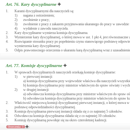
Art. 76.
Kary dyscyplinarne
1.
Karami dyscyplinarnymi dla nauczycieli są:
1)
nagana z ostrzeżeniem;
2)
zwolnienie z pracy;
3)
zwolnienie z pracy z zakazem przyjmowania ukaranego do pracy w zawodzie na
4)
wydalenie z zawodu nauczyciela.
2.
Kary dyscyplinarne wymierza komisja dyscyplinarna.
3.
Wymierzenie kary dyscyplinarnej, o której mowa w ust. 1 pkt 4, jest równoznaczn
4.
Rozwiązanie stosunku pracy po popełnieniu czynu stanowiącego podstawę odpowiedz
wymierzenia kary dyscyplinarnej.
5.
Odpis prawomocnego orzeczenia o ukaraniu karą dyscyplinarną wraz z uzasadnienie
Art. 77.
Komisje dyscyplinarne
1.
W sprawach dyscyplinarnych nauczycieli orzekają komisje dyscyplinarne:
1)
w pierwszej instancji:
a) komisja dyscyplinarna przy wojewodzie właściwa dla nauczycieli wszystki
b) komisja dyscyplinarna przy ministrze właściwym do spraw oświaty i wyc
2)
w drugiej instancji:
a) odwoławcza komisja dyscyplinarna przy ministrze właściwym do spraw o
b) odwoławcza komisja dyscyplinarna przy ministrze właściwym do spraw ku
2.
Właściwość miejscową komisji dyscyplinarnej pierwszej instancji, o której mowa w us
podstawę odpowiedzialności dyscyplinarnej.
3.
Komisja dyscyplinarna pierwszej instancji składa się z co najmniej 5 członków.
4.
Odwoławcza komisja dyscyplinarna składa się z co najmniej 10 członków.
5.
Komisję dyscyplinarną powołuje się na okres czteroletniej kadencji.
Orzeczenia: 3