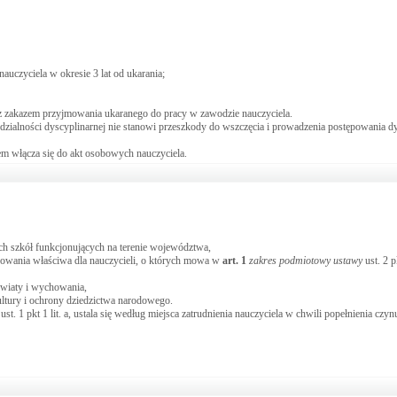
uczyciela w okresie 3 lat od ukarania;
e z zakazem przyjmowania ukaranego do pracy w zawodzie nauczyciela.
ialności dyscyplinarnej nie stanowi przeszkody do wszczęcia i prowadzenia postępowania d
m włącza się do akt osobowych nauczyciela.
ch szkół funkcjonujących na terenie województwa,
howania właściwa dla nauczycieli, o których mowa w
art.
1
zakres podmiotowy ustawy
ust. 2 p
światy i wychowania,
ltury i ochrony dziedzictwa narodowego.
t. 1 pkt 1 lit. a, ustala się według miejsca zatrudnienia nauczyciela w chwili popełnienia czy