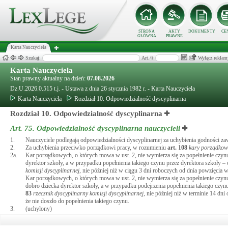
STRONA
AKTY
DOKUMENTY
CE
GŁÓWNA
PRAWNE
Karta Nauczyciela
Szukaj:
Art./§
Wyłącz reklam
Karta Nauczyciela
Stan prawny aktualny na dzień:
07.08.2026
Dz.U.2026.0.515 t.j. - Ustawa z dnia 26 stycznia 1982 r. - Karta Nauczyciela
Karta Nauczyciela
Rozdział 10. Odpowiedzialność dyscyplinarna
Rozdział 10. Odpowiedzialność dyscyplinarna
Art. 75.
Odpowiedzialność dyscyplinarna nauczycieli
1.
Nauczyciele podlegają odpowiedzialności dyscyplinarnej za uchybienia godności 
2.
Za uchybienia przeciwko porządkowi pracy, w rozumieniu
art.
108
kary porządkow
2a.
Kar porządkowych, o których mowa w ust. 2, nie wymierza się za popełnienie czynu
dyrektor szkoły, a w przypadku popełnienia takiego czynu przez dyrektora szkoły
komisji dyscyplinarnej
, nie później niż w ciągu 3 dni roboczych od dnia powzięcia 
Kar porządkowych, o których mowa w ust. 2, nie wymierza się za popełnienie czynu
dobro dziecka dyrektor szkoły, a w przypadku podejrzenia popełnienia takiego czy
83
rzecznik dyscyplinarny komisji dyscyplinarnej
, nie później niż w terminie 14 dn
że nie doszło do popełnienia takiego czynu.
3.
(uchylony)