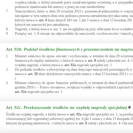
wypłaca szkoła, w której stosunek pracy został nawiązany wcześniej, a w przypadku
podstawie mianowania lub umowy o pracę na czas nieokreślony.
7.
Nauczycielowi, który w dniu 20 września 2023 r. pozostawał jednocześnie w więcej
nawiązane w tym samym dniu oraz podstawa prawna zatrudnienia jest taka sama, na
którym mowa w
art.
4
baza danych SIO
ust. 1 pkt 1 ustawy z dnia 15 kwietnia 2011
których ten nauczyciel jest zatrudniony.
8.
Nagrody, o której mowa w ust. 1, nie uwzględnia się przy obliczaniu kwot wydat
9.
Przepisy ust. 1–8 stosuje się odpowiednio do nauczycieli, wychowawców i inny
Art. 92b.
Podział środków finansowych z przeznaczeniem na nagro
1.
Minister właściwy do spraw oświaty i wychowania, w terminie do dnia 29 wrześni
finansowych między ministrów, o których mowa w
art.
8
szkoły i placówki
ust. 4–1
wypłatę nagrody, o której mowa w
art.
92a
nagroda specjalna
ust. 1.
2.
Do podziału środków wykorzystuje się dane dotyczące nauczycieli pozostających w
mowa w
art.
29
dane dziedzinowe nauczyciela
ustawy z dnia 15 kwietnia 2011 r. o
r.
3.
Minister właściwy do spraw finansów publicznych, w terminie do dnia 6 październ
grudnia 2016 r. – Prawo oświatowe, zwiększa wydatki w odpowiednich częściach b
art.
92a
nagroda specjalna
ust. 1.
Art. 92c.
Przekazywanie środków na wypłatę nagrody specjalnej
Środki na wypłatę nagrody, o której mowa w
art.
92a
nagroda specjalna
ust. 1, są prze
równoważącej lub regionalnej subwencji ogólnej
ust. 4 pkt 1 ustawy z dnia 13 listopada 
którymi dysponują ministrowie, o których mowa w
art.
8
szkoły i placówki
ust. 4–14a ust