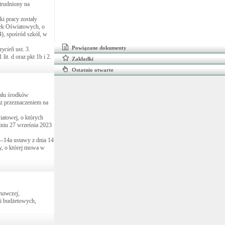
atrudniony na
i pracy zostały
wek Oświatowych, o
4), spośród szkół, w
Powiązane dokumenty
ycieli
ust. 3.
 lit. d oraz pkt 1b i 2.
Zakładki
Ostatnio otwarte
iału środków
 z przeznaczeniem na
iatowej, o których
dniu 27 września 2023
4–14a ustawy z dnia 14
y, o której mowa w
nawczej,
ci budżetowych,