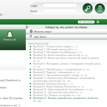
Login:
Hasło:
U!
07.08.2026
Zaloguj się, aby pozbyć się reklam.
Historia zmian
Spis Treści
Obserwuj akt
Karta Nauczyciela
Rozdział 1. Postanowienia wstępne
(1 - 5)
Rozdział 2. Obowiązki nauczycieli
(6 - 8)
Rozdział 3. Wymagania kwalifikacyjne
(9 - 9)
Rozdział 3a. Awans zawodowy nauczycieli
(9a - 9i)
Rozdział 3b. Awans zawodowy nauczycieli szkół za granicą
(9j - 9w)
Rozdział 4. Nawiązanie, zmiana i rozwiązanie stosunku pracy
(10 - 28)
Rozdział 5. Warunki pracy i wynagrodzenie
(29 - 46)
Rozdział 6. Nagrody i odznaczenia
(47 - 52)
Rozdział 7. Uprawnienia socjalne i urlopy
(53 - 70)
Rozdział 7a. Finansowanie dokształcania i doskonalenia
ukacji Narodowej w
zawodowego nauczycieli
(70a - 70d)
Rozdział 8. Ochrona zdrowia
(71 - 73)
Rozdział 9. Dzień Edukacji Narodowej
atnym.
(74 - 74)
Rozdział 10. Odpowiedzialność dyscyplinarna
(75 - 85z)
Rozdział 11. Uprawnienia emerytalne
(86 - 91)
Rozdział 11a. Przepisy szczególne
(91a - 91d)
 w dniu 20 września
Rozdział 12. Przepisy epizodyczne, przejściowe i końcowe
(92 - 102)
rej mowa w ust. 1,