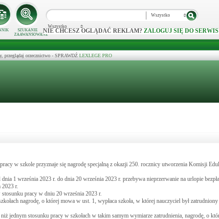
Wszystko
Wszystko
NIE CHCESZ OGLĄDAĆ REKLAM?
ZALOGUJ SIĘ DO SERWIS
NNIK
SZUKANIE
ZAAWANSOWANE
y, przeglądaj orzecznictwo - SPRAWDŹ
LEXLEGE PRO
racy w szkole przyznaje się nagrodę specjalną z okazji 250. rocznicy utworzenia Komisji Ed
d dnia 1 września 2023 r. do dnia 20 września 2023 r. przebywa nieprzerwanie na urlopie bezpł
 2023 r.
w stosunku pracy w dniu 20 września 2023 r.
kołach nagrodę, o której mowa w ust. 1, wypłaca szkoła, w której nauczyciel był zatrudniony
j niż jednym stosunku pracy w szkołach w takim samym wymiarze zatrudnienia, nagrodę, o któ