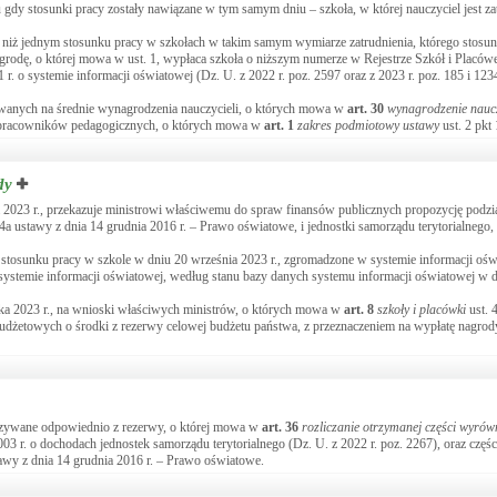
 gdy stosunki pracy zostały nawiązane w tym samym dniu – szkoła, w której nauczyciel jest z
 niż jednym stosunku pracy w szkołach w takim samym wymiarze zatrudnienia, którego stosunk
grodę, o której mowa w ust. 1, wypłaca szkoła o niższym numerze w Rejestrze Szkół i Placó
 r. o systemie informacji oświatowej (Dz. U. z 2022 r. poz. 2597 oraz z 2023 r. poz. 185 i 123
kowanych na średnie wynagrodzenia nauczycieli, o których mowa w
art.
30
wynagrodzenie naucz
ch pracowników pedagogicznych, o których mowa w
art.
1
zakres podmiotowy ustawy
ust. 2 pkt 1
dy
a 2023 r., przekazuje ministrowi właściwemu do spraw finansów publicznych propozycję podz
4a ustawy z dnia 14 grudnia 2016 r. – Prawo oświatowe, i jednostki samorządu terytorialnego,
 stosunku pracy w szkole w dniu 20 września 2023 r., zgromadzone w systemie informacji ośw
 systemie informacji oświatowej, według stanu bazy danych systemu informacji oświatowej w 
ika 2023 r., na wnioski właściwych ministrów, o których mowa w
art.
8
szkoły i placówki
ust. 
udżetowych o środki z rezerwy celowej budżetu państwa, z przeznaczeniem na wypłatę nagrod
kazywane odpowiednio z rezerwy, o której mowa w
art.
36
rozliczanie otrzymanej części wyrów
2003 r. o dochodach jednostek samorządu terytorialnego (Dz. U. z 2022 r. poz. 2267), oraz częś
awy z dnia 14 grudnia 2016 r. – Prawo oświatowe.