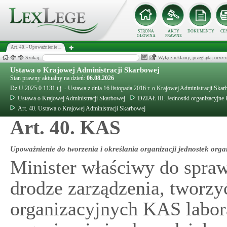
STRONA
AKTY
DOKUMENTY
CE
GŁÓWNA
PRAWNE
Art. 40. - Upoważnienie ...
Szukaj:
Wyłącz reklamy, przeglądaj orz
Ustawa o Krajowej Administracji Skarbowej
Stan prawny aktualny na dzień:
06.08.2026
Dz.U.2025.0.1131 t.j. - Ustawa z dnia 16 listopada 2016 r. o Krajowej Administracji Ska
Ustawa o Krajowej Administracji Skarbowej
DZIAŁ III. Jednostki organizacyjne
Art. 40. Ustawa o Krajowej Administracji Skarbowej
Art. 40. KAS
Upoważnienie do tworzenia i określania organizacji jednostek org
Minister właściwy do spra
drodze zarządzenia, tworzy
organizacyjnych KAS labora