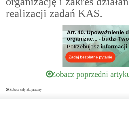
organizację i zakres działa
realizacji zadań KAS.
Art. 40. Upoważnienie d
organizac... - budzi Tw
Potrzebujesz
informacji
Zadaj bezpłatne pytanie
Zobacz poprzedni artyk
Zobacz cały akt prawny