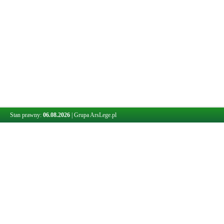
Stan prawny:
06.08.2026
|
Grupa ArsLege.pl