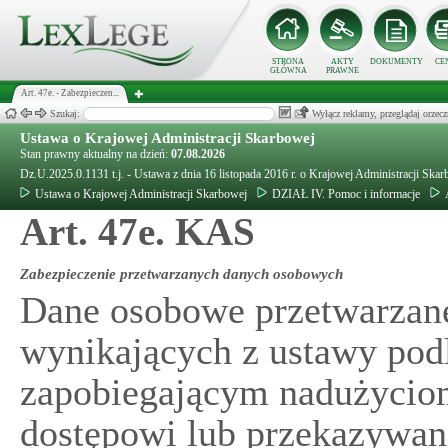
STRONA
AKTY
DOKUMENTY
CE
GŁÓWNA
PRAWNE
Art. 47e. - Zabezpieczen...
Szukaj:
Wyłącz reklamy, przeglądaj orz
Ustawa o Krajowej Administracji Skarbowej
Stan prawny aktualny na dzień:
07.08.2026
Dz.U.2025.0.1131 t.j. - Ustawa z dnia 16 listopada 2016 r. o Krajowej Administracji Ska
Ustawa o Krajowej Administracji Skarbowej
DZIAŁ IV. Pomoc i informacje
Art. 47e. KAS
Zabezpieczenie przetwarzanych danych osobowych
Dane osobowe przetwarzan
wynikających z ustawy pod
zapobiegającym nadużycio
dostępowi lub przekazywan