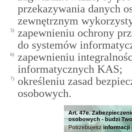
przekazywania danych 
zewnętrznym wykorzystyw
zapewnieniu ochrony pr
5)
do systemów informaty
zapewnieniu integralnoś
6)
informatycznych KAS;
określeniu zasad bezpie
7)
osobowych.
Art. 47e. Zabezpieczen
osobowych - budzi Two
Potrzebujesz
informacji