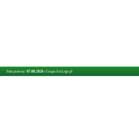
Stan prawny:
07.08.2026
|
Grupa ArsLege.pl