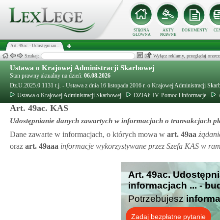
STRONA
AKTY
DOKUMENTY
CE
GŁÓWNA
PRAWNE
Art. 49ac. - Udostępnian...
Szukaj:
Wyłącz reklamy, przeglądaj orz
Ustawa o Krajowej Administracji Skarbowej
Stan prawny aktualny na dzień:
06.08.2026
Dz.U.2025.0.1131 t.j. - Ustawa z dnia 16 listopada 2016 r. o Krajowej Administracji Ska
Ustawa o Krajowej Administracji Skarbowej
DZIAŁ IV. Pomoc i informacje
Art. 49ac. KAS
Udostępnianie danych zawartych w informacjach o transakcjach pł
Dane zawarte w informacjach, o których mowa w
art.
49aa
żądani
oraz
art.
49aaa
informacje wykorzystywane przez Szefa KAS w rama
Art. 49ac. Udostępn
informacjach ... - b
Potrzebujesz
informa
Zadaj bezpłatne pytanie