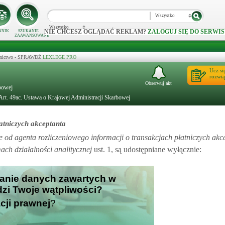
Wszystko
Wszystko
NIE CHCESZ OGLĄDAĆ REKLAM?
ZALOGUJ SIĘ DO SERWIS
NNIK
SZUKANIE
ZAAWANSOWANE
ecznictwo - SPRAWDŹ
LEXLEGE PRO
Ucz si
rozwią
Obserwuj akt
rbowej
Art. 49ac. Ustawa o Krajowej Administracji Skarbowej
atniczych akceptanta
e od agenta rozliczeniowego informacji o transakcjach płatniczych akc
ch działalności analitycznej
ust. 1, są udostępniane wyłącznie:
ianie danych zawartych w
udzi Twoje wątpliwości?
cji prawnej
?