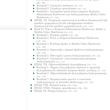
(98a - 98i)
Rozdział 3. Czynności audytowe
(99 - 105)
Rozdział 4. Urzędowe sprawdzenie
(106 - 112)
Rozdział 5. Szczególne uprawnienia organów Krajowej
Administracji Skarbowej oraz funkcjonariuszy Służby Celno-
Skarbowej
(113 - 143c)
DZIAŁ VA. Zwalnianie zamrożonych środków finansowych lub
zasobów gospodarczych lub udostępnianie środków
finansowych lub zasobów gospodarczych
(143a - 143c)
Dział VI. Praca w Krajowej Administracji Skarbowej i służba w
Służbie Celno-Skarbowej
(144 - 252)
Rozdział 1. Przepisy ogólne
(144 - 148)
Rozdział 2. Praca w Krajowej Administracji Skarbowej
(149 - 150)
Rozdział 3. Przebieg służby w Służbie Celno-Skarbowej
(151 - 189)
Rozdział 4. Stanowiska i stopnie służbowe funkcjonariuszy
(190 - 198)
Rozdział 5. Obowiązki i prawa funkcjonariuszy
(199 - 222)
Rozdział 6. Uposażenie i inne świadczenia pieniężne
funkcjonariuszy
(223 - 252)
DZIAŁ VII. Odpowiedzialność dyscyplinarna
(253 - 277)
Rozdział 1. Organy dyscyplinarne właściwe w sprawach
dyscyplinarnych członków korpusu służby cywilnej
(253 - 253)
Rozdział 2. Odpowiedzialność dyscyplinarna funkcjonariuszy
(254 - 275)
Rozdział 3. Rozpatrywanie sporów o roszczenia
funkcjonariuszy ze stosunku służbowego
(276 - 279)
DZIAŁ VIII. Przepisy karne
(278 - 278a)
DZIAŁ VIIIA. Przepisy epizodyczne
(278b - 278f)
DZIAŁ IX. Przepis końcowy
(279 - 279)