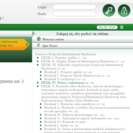
Login:
Hasło:
U!
06.08.2026
Zaloguj się, aby pozbyć się reklam.
Historia zmian
ę efektywniej
zując test
Spis Treści
Ustawa o Krajowej Administracji Skarbowej
DZIAŁ I. Przepisy ogólne
(1 - 10a)
DZIAŁ II. Organy Krajowej Administracji Skarbowej
(11 - 35e)
DZIAŁ III. Jednostki organizacyjne Krajowej Administracji
Skarbowej
(36 - 44)
Rozdział 1. Przepisy ogólne
(36 - 40)
Rozdział 2. Krajowa Szkoła Skarbowości
(41 - 42)
Rozdział 3. (uchylony)
(43 - 53)
eptanta
ust. 1
DZIAŁ IV. Pomoc i informacje
(45 - 53)
DZIAŁ V. Kontrola celno-skarbowa, nabycie sprawdzające,
tymczasowe zajęcie ruchomości, kontrola ex post, audyt,
czynności audytowe, urzędowe sprawdzenie oraz szczególne
uprawnienia organów Krajowej Administracji Skarbowej oraz
funkcjonariuszy Służby Celno-Skarbowej
Rozdział 1. Kontrola celno-skarbowa
(54 - 94)
Rozdział 1a. Kontrola wyrobów akcyzowych przeznaczonych
na cele specjalne
(94a - 94j)
Rozdział 1b. Nabycie sprawdzające
(94k - 94x)
Rozdział 1c. Tymczasowe zajęcie ruchomości
(94y - 94zd)
Rozdział 1d. Kontrola ex post
Rozdział 2. Audyt
(95 - 98)
Rozdział 2a. Ocena wykorzystania środków budżetowych i
mienia państwowego przeznaczonych na cele specjalne