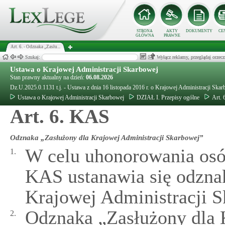
STRONA
AKTY
DOKUMENTY
CE
GŁÓWNA
PRAWNE
Art. 6. - Odznaka „Zasłu...
Szukaj:
Wyłącz reklamy, przeglądaj orz
Ustawa o Krajowej Administracji Skarbowej
Stan prawny aktualny na dzień:
06.08.2026
Dz.U.2025.0.1131 t.j. - Ustawa z dnia 16 listopada 2016 r. o Krajowej Administracji Ska
Ustawa o Krajowej Administracji Skarbowej
DZIAŁ I. Przepisy ogólne
Art. 
Art. 6. KAS
Odznaka „Zasłużony dla Krajowej Administracji Skarbowej”
W celu uhonorowania osó
1.
KAS ustanawia się odzna
Krajowej Administracji S
Odznaka „Zasłużony dla 
2.