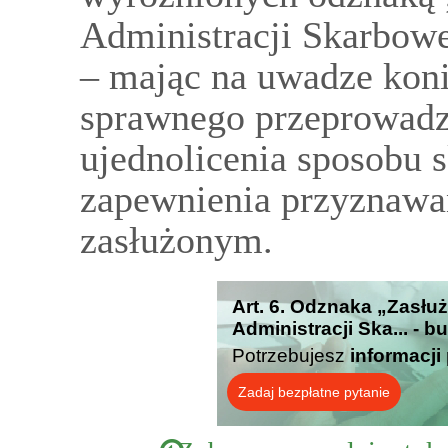
Administracji Skarbow
– mając na uwadze kon
sprawnego przeprowadz
ujednolicenia sposobu 
zapewnienia przyznawa
zasłużonym.
Art. 6. Odznaka „Zasłu
Administracji Ska... - 
Potrzebujesz
informacji
Zadaj bezpłatne pytanie