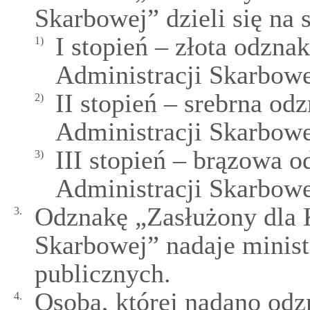
Skarbowej” dzieli się na 
I stopień – złota odzna
1)
Administracji Skarbowe
II stopień – srebrna od
2)
Administracji Skarbowe
III stopień – brązowa 
3)
Administracji Skarbowe
Odznakę „Zasłużony dla 
3.
Skarbowej” nadaje minis
publicznych.
Osoba, której nadano odz
4.