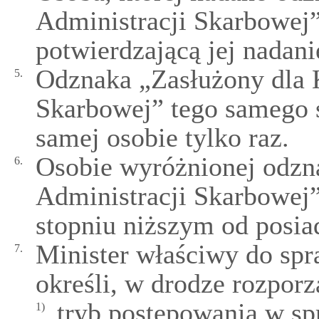
Administracji Skarbowej”
potwierdzającą jej nadani
Odznaka „Zasłużony dla 
5.
Skarbowej” tego samego s
samej osobie tylko raz.
Osobie wyróżnionej odzn
6.
Administracji Skarbowej” 
stopniu niższym od posia
Minister właściwy do sp
7.
określi, w drodze rozporz
tryb postępowania w sp
1)