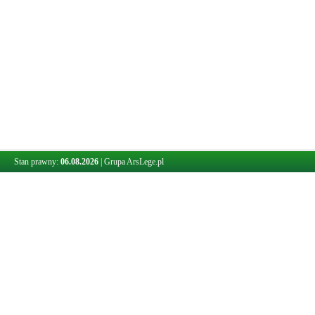
Stan prawny:
06.08.2026
|
Grupa ArsLege.pl