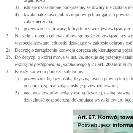
organ KAS;
3)
istnieje uzasadnione podejrzenie, że towary nie zostaną
4)
kwota należności publicznoprawnych mogących powstać w
zabezpieczenia;
5)
przewożone są towary, których przewóz jest związany z
2.
Naczelnik urzędu celno-skarbowego może zobowiązać przewo
wyspecjalizowane jednostki działające w zakresie ochrony osó
2a.
Decyzję o zarządzeniu konwoju doręcza się kierującemu pojaz
2b.
Do decyzji, o której mowa w ust. 2a, stosuje się przepisy dzi
wszczęcie postępowania podatkowego
§ 2 i
art.
200
termin do
3.
Koszty konwoju ponoszą solidarnie:
1)
przewoźnik będący osobą fizyczną, osobą prawną lub jed
gospodarczą, realizującą usługę przewozu towaru;
2)
nadawca towarów będący osobą fizyczną, osobą prawną l
działalność gospodarczą, dokonującą wysyłki towaru bę
Art. 67. Konwój tow
Potrzebujesz
informa