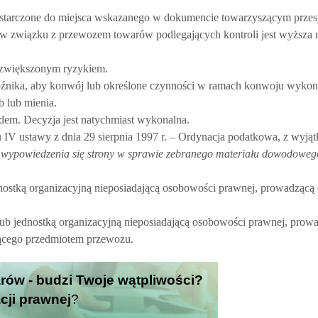
 dostarczone do miejsca wskazanego w dokumencie towarzyszącym przes
 związku z przewozem towarów podlegających kontroli jest wyższa 
e zwiększonym ryzykiem.
źnika, aby konwój lub określone czynności w ramach konwoju wyko
b lub mienia.
dem. Decyzja jest natychmiast wykonalna.
ału IV ustawy z dnia 29 sierpnia 1997 r. – Ordynacja podatkowa, z wyją
 wypowiedzenia się strony w sprawie zebranego materiału dowodoweg
nostką organizacyjną nieposiadającą osobowości prawnej, prowadzącą 
ub jednostką organizacyjną nieposiadającą osobowości prawnej, prow
dącego przedmiotem przewozu.
arów - budzi Twoje wątpliwości?
cji prawnej
?