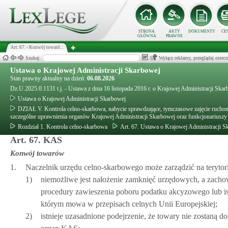
STRONA
AKTY
DOKUMENTY
CE
GŁÓWNA
PRAWNE
Art. 67. - Konwój towaró...
Szukaj:
Wyłącz reklamy, przeglądaj orz
Ustawa o Krajowej Administracji Skarbowej
Stan prawny aktualny na dzień:
06.08.2026
Dz.U.2025.0.1131 t.j. - Ustawa z dnia 16 listopada 2016 r. o Krajowej Administracji Ska
Ustawa o Krajowej Administracji Skarbowej
DZIAŁ V. Kontrola celno-skarbowa, nabycie sprawdzające, tymczasowe zajęcie ruchomo
szczególne uprawnienia organów Krajowej Administracji Skarbowej oraz funkcjonariusz
Rozdział 1. Kontrola celno-skarbowa
Art. 67. Ustawa o Krajowej Administracji S
Art. 67. KAS
Konwój towarów
1.
Naczelnik urzędu celno-skarbowego może zarządzić na teryto
1)
niemożliwe jest nałożenie zamknięć urzędowych, a zachow
procedury zawieszenia poboru podatku akcyzowego lub ist
którym mowa w przepisach celnych Unii Europejskiej;
2)
istnieje uzasadnione podejrzenie, że towary nie zostaną