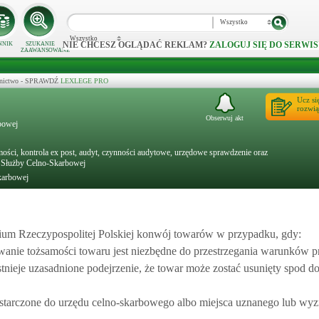
Wszystko
Wszystko
NIE CHCESZ OGLĄDAĆ REKLAM?
ZALOGUJ SIĘ DO SERWIS
NNIK
SZUKANIE
ZAAWANSOWANE
ecznictwo - SPRAWDŹ
LEXLEGE PRO
Ucz si
rozwią
Obserwuj akt
rbowej
ści, kontrola ex post, audyt, czynności audytowe, urzędowe sprawdzenie oraz
y Służby Celno-Skarbowej
karbowej
rium Rzeczypospolitej Polskiej konwój towarów w przypadku, gdy:
anie tożsamości towaru jest niezbędne do przestrzegania warunków pr
nieje uzasadnione podejrzenie, że towar może zostać usunięty spod do
 dostarczone do urzędu celno-skarbowego albo miejsca uznanego lub wy