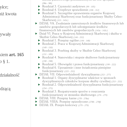
(98a - 98i)
yłce;
Rozdział 3. Czynności audytowe
(99 - 105)
Rozdział 4. Urzędowe sprawdzenie
(106 - 112)
niż kwota
Rozdział 5. Szczególne uprawnienia organów Krajowej
Administracji Skarbowej oraz funkcjonariuszy Służby Celno-
Skarbowej
(113 - 143c)
DZIAŁ VA. Zwalnianie zamrożonych środków finansowych lub
zasobów gospodarczych lub udostępnianie środków
finansowych lub zasobów gospodarczych
(143a - 143c)
nywały
Dział VI. Praca w Krajowej Administracji Skarbowej i służba w
Służbie Celno-Skarbowej
(144 - 252)
Rozdział 1. Przepisy ogólne
(144 - 148)
Rozdział 2. Praca w Krajowej Administracji Skarbowej
(149 - 150)
Rozdział 3. Przebieg służby w Służbie Celno-Skarbowej
tkiem
art.
165
(151 - 189)
Rozdział 4. Stanowiska i stopnie służbowe funkcjonariuszy
o
§ 1.
(190 - 198)
Rozdział 5. Obowiązki i prawa funkcjonariuszy
(199 - 222)
Rozdział 6. Uposażenie i inne świadczenia pieniężne
funkcjonariuszy
(223 - 252)
działalność
DZIAŁ VII. Odpowiedzialność dyscyplinarna
(253 - 277)
Rozdział 1. Organy dyscyplinarne właściwe w sprawach
dyscyplinarnych członków korpusu służby cywilnej
(253 - 253)
Rozdział 2. Odpowiedzialność dyscyplinarna funkcjonariuszy
adzącą
(254 - 275)
Rozdział 3. Rozpatrywanie sporów o roszczenia
funkcjonariuszy ze stosunku służbowego
(276 - 279)
DZIAŁ VIII. Przepisy karne
(278 - 278a)
DZIAŁ VIIIA. Przepisy epizodyczne
(278b - 278f)
DZIAŁ IX. Przepis końcowy
(279 - 279)