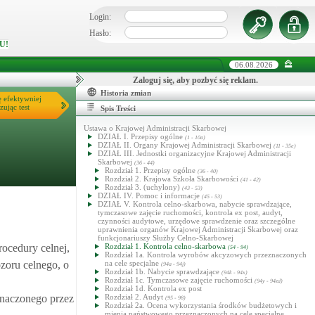
Login:
Hasło:
U!
06.08.2026
Zaloguj się, aby pozbyć się reklam.
Historia zmian
ę efektywniej
zując test
Spis Treści
Ustawa o Krajowej Administracji Skarbowej
DZIAŁ I. Przepisy ogólne
(1 - 10a)
DZIAŁ II. Organy Krajowej Administracji Skarbowej
(11 - 35e)
DZIAŁ III. Jednostki organizacyjne Krajowej Administracji
Skarbowej
(36 - 44)
Rozdział 1. Przepisy ogólne
(36 - 40)
Rozdział 2. Krajowa Szkoła Skarbowości
(41 - 42)
Rozdział 3. (uchylony)
(43 - 53)
DZIAŁ IV. Pomoc i informacje
(45 - 53)
DZIAŁ V. Kontrola celno-skarbowa, nabycie sprawdzające,
tymczasowe zajęcie ruchomości, kontrola ex post, audyt,
czynności audytowe, urzędowe sprawdzenie oraz szczególne
uprawnienia organów Krajowej Administracji Skarbowej oraz
funkcjonariuszy Służby Celno-Skarbowej
ocedury celnej,
Rozdział 1. Kontrola celno-skarbowa
(54 - 94)
Rozdział 1a. Kontrola wyrobów akcyzowych przeznaczonych
zoru celnego, o
na cele specjalne
(94a - 94j)
Rozdział 1b. Nabycie sprawdzające
(94k - 94x)
Rozdział 1c. Tymczasowe zajęcie ruchomości
(94y - 94zd)
Rozdział 1d. Kontrola ex post
znaczonego przez
Rozdział 2. Audyt
(95 - 98)
Rozdział 2a. Ocena wykorzystania środków budżetowych i
mienia państwowego przeznaczonych na cele specjalne