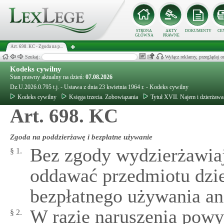
STRONA
AKTY
DOKUMENTY
CE
GŁÓWNA
PRAWNE
Art. 698. KC - Zgoda na p...
Szukaj:
Wyłącz reklamy, przeglądaj
Kodeks cywilny
Stan prawny aktualny na dzień:
07.08.2026
Dz.U.2026.0.795 t.j. - Ustawa z dnia 23 kwietnia 1964 r. - Kodeks cywilny
Kodeks cywilny
Księga trzecia. Zobowiązania
Tytuł XVII. Najem i dzierżawa
Art. 698. KC
Zgoda na poddzierżawę i bezpłatne używanie
Bez zgody wydzierżawia
§ 1.
oddawać przedmiotu dzie
bezpłatnego używania an
W razie naruszenia pow
§ 2.