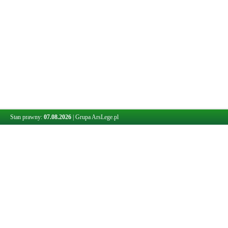
Stan prawny:
07.08.2026
|
Grupa ArsLege.pl