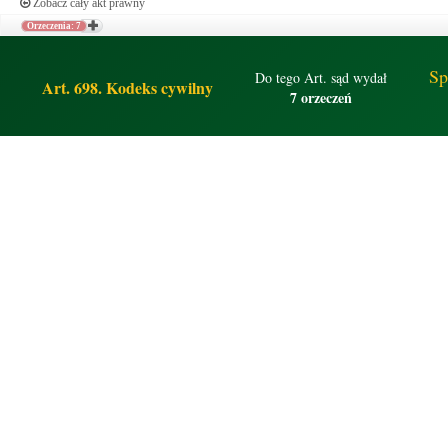
Zobacz cały akt prawny
Orzeczenia: 7
Sp
Do tego Art. sąd wydał
Art. 698. Kodeks cywilny
7 orzeczeń