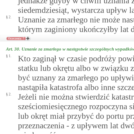
jednakże gdyby w chwili uznania z
siedemdziesiąt, wystarcza upływ la
§ 2.
Uznanie za zmarłego nie może nas
którym zaginiony ukończyłby lat d
Orzeczenia: 7
Art. 30.
Uznanie za zmarłego w następstwie szczególnych wypadkó
§ 1.
Kto zaginął w czasie podróży powi
statku lub okrętu albo w związku
być uznany za zmarłego po upływi
nastąpiła katastrofa albo inne szcz
§ 2.
Jeżeli nie można stwierdzić katastr
sześciomiesięcznego rozpoczyna s
lub okręt miał przybyć do portu prz
przeznaczenia - z upływem lat dwó