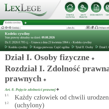
STRONA
AKTY
DOKUMENTY
CE
GŁÓWNA
PRAWNE
Kodeks cywilny
Szukaj:
Art./§
Wyłącz re
Kodeks cywilny
Stan prawny aktualny na dzień:
09.08.2026
Dz.U.2026.0.795 t.j. - Ustawa z dnia 23 kwietnia 1964 r. - Kodeks cywilny
Kodeks cywilny
Księga pierwsza. Część ogólna
Tytuł II. Osoby
Dział I.
Dział I. Osoby fizyczne
Rozdział I. Zdolność prawna
prawnych
Art. 8.
Pojęcie zdolności prawnej
§ 1.
Każdy człowiek od chwili urodzen
§ 2.
(uchylony)