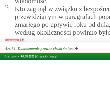
wiadomość.
§ 3.
Kto zaginął w związku z bezpośre
przewidzianym w paragrafach popr
zmarłego po upływie roku od dnia
według okoliczności powinno było
Orzeczenia: 8
Art. 31.
Domniemanie prawne chwili śmierci
§ 1.
Domniemywa się, że zaginiony zma
Stan prawny:
09.08.2026
|
Grupa ArsLege.pl
uznaniu za zmarłego.
§ 2.
Jako chwilę domniemanej śmierci z
według okoliczności jest najbardz
danych - pierwszy dzień terminu,
stało się możliwe.
§ 3.
Jeżeli w orzeczeniu o uznaniu za z