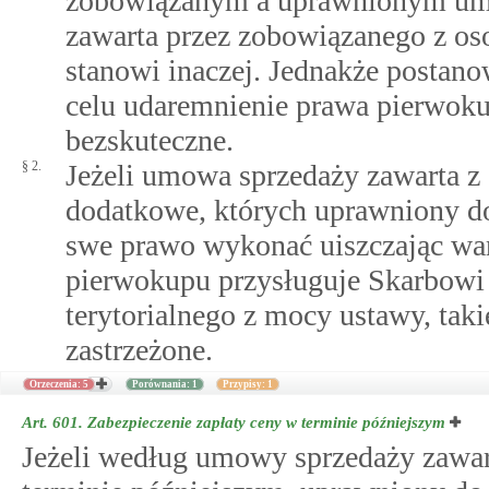
zobowiązanym a uprawnionym umow
zawarta przez zobowiązanego z oso
stanowi inaczej. Jednakże postano
celu udaremnienie prawa pierwok
bezskuteczne.
§ 2.
Jeżeli umowa sprzedaży zawarta z 
dodatkowe, których uprawniony d
swe prawo wykonać uiszczając war
pierwokupu przysługuje Skarbowi
terytorialnego z mocy ustawy, tak
zastrzeżone.
Orzeczenia: 5
Porównania: 1
Przypisy: 1
Art. 601.
Zabezpieczenie zapłaty ceny w terminie późniejszym
Jeżeli według umowy sprzedaży zawart