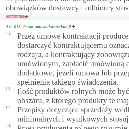
obowiązków dostawcy i odbiorcy stosu
Orzeczenia: 7
Art. 613.
Istota umowy kontraktacji
§ 1.
Przez umowę kontraktacji produce
dostarczyć kontraktującemu oznac
rodzaju, a kontraktujący zobowiązu
umówionym, zapłacić umówioną ce
dodatkowe, jeżeli umowa lub prze
spełnienia takiego świadczenia.
§ 2.
Ilość produktów rolnych może by
obszaru, z którego produkty te maj
§ 3.
Przepisy dotyczące sprzedaży we
minimalnych i wynikowych stosuj
§ 4.
Przez producenta rolnego rozumie