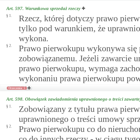
Art. 597.
Warunkowa sprzedaż rzeczy
§ 1.
Rzecz, której dotyczy prawo pierw
tylko pod warunkiem, że uprawni
wykona.
§ 2.
Prawo pierwokupu wykonywa się p
zobowiązanemu. Jeżeli zawarcie u
prawo pierwokupu, wymaga zachow
wykonaniu prawa pierwokupu powi
Orzeczenia: 5
Art. 598.
Obowiązek zawiadomienia uprawnionego o treści zawart
§ 1.
Zobowiązany z tytułu prawa pier
uprawnionego o treści umowy sprze
§ 2.
Prawo pierwokupu co do nierucho
co do innych rzeczy - w ciągu ty