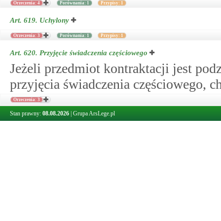
Orzeczenia: 4
Porównania: 1
Przypisy: 1
Art. 619.
Uchylony
Orzeczenia: 3
Porównania: 1
Przypisy: 1
Art. 620.
Przyjęcie świadczenia częściowego
Jeżeli przedmiot kontraktacji jest po
przyjęcia świadczenia częściowego, ch
Orzeczenia: 3
Stan prawny:
08.08.2026
|
Grupa ArsLege.pl
Art. 621.
Rękojmia producenta za wady przedmiotu
Do rękojmi za wady fizyczne i prawne
produkcji dostarczonych producentowi 
odpowiednio przepisy o rękojmi przy 
od umowy z powodu wad fizycznych pr
kontraktującemu tylko wtedy, gdy wad
Orzeczenia: 4
Porównania: 1
Przypisy: 1