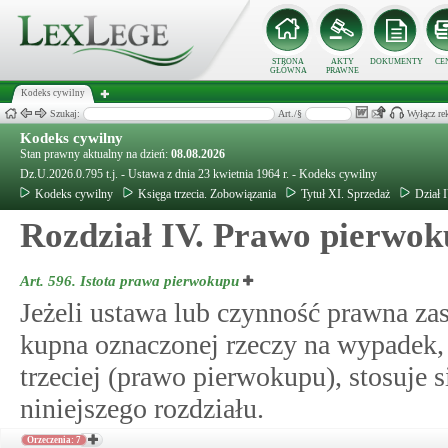
STRONA
AKTY
DOKUMENTY
CE
GŁÓWNA
PRAWNE
Kodeks cywilny
Szukaj:
Art./§
Wyłącz re
Kodeks cywilny
Stan prawny aktualny na dzień:
08.08.2026
Dz.U.2026.0.795 t.j. - Ustawa z dnia 23 kwietnia 1964 r. - Kodeks cywilny
Kodeks cywilny
Księga trzecia. Zobowiązania
Tytuł XI. Sprzedaż
Dział 
Rozdział IV. Prawo pierwo
Art. 596.
Istota prawa pierwokupu
Jeżeli ustawa lub czynność prawna zas
kupna oznaczonej rzeczy na wypadek, 
trzeciej (prawo pierwokupu), stosuje 
niniejszego rozdziału.
Orzeczenia: 7