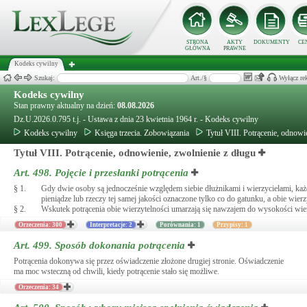
STRONA
AKTY
DOKUMENTY
CE
GŁÓWNA
PRAWNE
Kodeks cywilny
Szukaj:
Art./§
Wyłącz re
Kodeks cywilny
Stan prawny aktualny na dzień:
08.08.2026
Dz.U.2026.0.795 t.j. - Ustawa z dnia 23 kwietnia 1964 r. - Kodeks cywilny
Kodeks cywilny
Księga trzecia. Zobowiązania
Tytuł VIII. Potrącenie, odnowi
Tytuł VIII. Potrącenie, odnowienie, zwolnienie z długu
Art. 498.
Pojęcie i przesłanki potrącenia
§ 1.
Gdy dwie osoby są jednocześnie względem siebie dłużnikami i wierzycielami, każda
pieniądze lub rzeczy tej samej jakości oznaczone tylko co do gatunku, a obie 
§ 2.
Wskutek potrącenia obie wierzytelności umarzają się nawzajem do wysokości wierz
Orzeczenia: 300
Interpretacje: 2
Porównania: 1
Przypisy: 1
Art. 499.
Sposób dokonania potrącenia
Potrącenia dokonywa się przez oświadczenie złożone drugiej stronie. Oświadczenie
ma moc wsteczną od chwili, kiedy potrącenie stało się możliwe.
Orzeczenia: 34