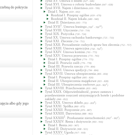
Tytuł XV. Umowa o dzieło
(627 - 646)
Tytuł XVI. Umowa o roboty budowlane
(647 - 658)
otrzebną do pokrycia
Tytuł XVII. Najem i dzierżawa
(659 - 709)
Dział I. Najem
(659 - 692)
Rozdział I. Przepisy ogólne
(659 - 679)
Rozdział II. Najem lokalu
(680 - 940)
Dział II. Dzierżawa
(693 - 773)
1
Tytuł XVII
. Umowa leasingu
1
18
(709
- 709
)
Tytuł XVIII. Użyczenie
(710 - 719)
Tytuł XIX. Pożyczka
(720 - 724)
Tytuł XX. Umowa rachunku bankowego
(725 - 733)
Tytuł XXI. Zlecenie
(734 - 751)
Tytuł XXII. Prowadzenie cudzych spraw bez zlecenia
(752 - 757)
Tytuł XXIII. Umowa agencyjna
9
(758 - 764
)
Tytuł XXIV. Umowa komisu
(765 - 773)
Tytuł XXV. Umowa przewozu
(774 - 793)
Dział I. Przepisy ogólne
(774 - 775)
Dział II. Przewóz osób
(776 - 778)
Dział III. Przewóz rzeczy
(779 - 804)
Tytuł XXVI. Umowa spedycji
(794 - 804)
Tytuł XXVII. Umowa ubezpieczenia
(805 - 834)
Dział I. Przepisy ogólne
(805 - 820)
Dział II. Ubezpieczenia majątkowe
(821 - 828)
Dział III. Ubezpieczenia osobowe
2
(829 - 902
)
Tytuł XXVIII. Przechowanie
(835 - 845)
Tytuł XXIX. Odpowiedzialność, prawo zastawu i
przedawnienie roszczeń utrzymujących hotele i podobne
zakłady
(846 - 852)
Tytuł XXX. Umowa składu
9
ajęcia albo gdy jego
(853 - 859
)
Tytuł XXXI. Spółka
(860 - 875)
Tytuł XXXII. Poręczenie
(876 - 887)
Tytuł XXXIII. Darowizna
(888 - 902)
1
Tytuł XXXIII
. Przekazanie nieruchomości
1
2
(902
- 902
)
Tytuł XXXIV. Renta i dożywocie
(903 - 916)
Dział I. Renta
(903 - 907)
Dział II. Dożywocie
(908 - 921)
Tytuł XXXV. Ugoda
(917 - 918)