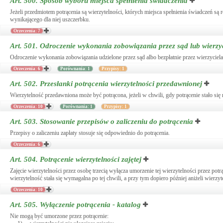
Art. 500.
Sposób wyboru miejsca spełnienia świadczenia
Jeżeli przedmiotem potrącenia są wierzytelności, których miejsca spełnienia świadczeń są 
wynikającego dla niej uszczerbku.
Orzeczenia: 7
Art. 501.
Odroczenie wykonania zobowiązania przez sąd lub wierzy
Odroczenie wykonania zobowiązania udzielone przez sąd albo bezpłatnie przez wierzyciela
Orzeczenia: 6
Porównania: 1
Przypisy: 1
Art. 502.
Przesłanki potrącenia wierzytelności przedawnionej
Wierzytelność przedawniona może być potrącona, jeżeli w chwili, gdy potrącenie stało się 
Orzeczenia: 10
Porównania: 1
Przypisy: 1
Art. 503.
Stosowanie przepisów o zaliczeniu do potrącenia
Przepisy o zaliczeniu zapłaty stosuje się odpowiednio do potrącenia.
Orzeczenia: 6
Art. 504.
Potrącenie wierzytelności zajętej
Zajęcie wierzytelności przez osobę trzecią wyłącza umorzenie tej wierzytelności przez pot
wierzytelność stała się wymagalna po tej chwili, a przy tym dopiero później aniżeli wierzyte
Orzeczenia: 10
Art. 505.
Wyłączenie potrącenia - katalog
Nie mogą być umorzone przez potrącenie: