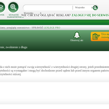
Wszystko
Wszystko
NIE CHCESZ OGLĄDAĆ REKLAM?
ZALOGUJ SIĘ DO SERWIS
NNIK
SZUKANIE
ZAAWANSOWANE
klamy, przeglądaj orzecznictwo - SPRAWDŹ
LEXLEGE PRO
Ucz si
rozwią
Obserwuj akt
enie, zwolnienie z długu
 z nich może potrącić swoją wierzytelność z wierzytelności drugiej strony, jeżeli przedmiotem
wierzytelności są wymagalne i mogą być dochodzone przed sądem lub przed innym organem pańs
ytelności niższej.