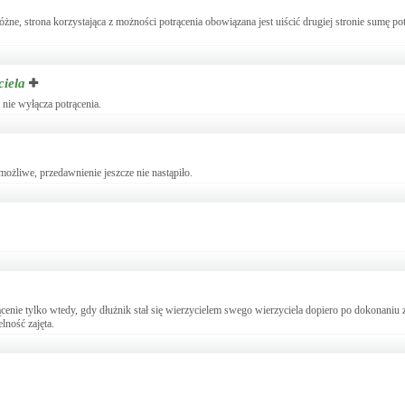
różne, strona korzystająca z możności potrącenia obowiązana jest uiścić drugiej stronie sumę p
ciela
 nie wyłącza potrącenia.
możliwe, przedawnienie jeszcze nie nastąpiło.
rącenie tylko wtedy, gdy dłużnik stał się wierzycielem swego wierzyciela dopiero po dokonaniu z
lność zajęta.