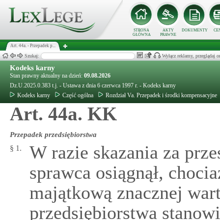
STRONA
AKTY
DOKUMENTY
CE
GŁÓWNA
PRAWNE
Art. 44a. - Przepadek p...
Szukaj:
Wyłącz reklamy, przeglądaj
Kodeks karny
Stan prawny aktualny na dzień:
09.08.2026
Dz.U.2025.0.383 t.j. - Ustawa z dnia 6 czerwca 1997 r. - Kodeks karny
Kodeks karny
Część ogólna
Rozdział Va. Przepadek i środki kompensacyjne
Art. 44a. KK
Przepadek przedsiębiorstwa
W razie skazania za prze
§ 1.
sprawca osiągnął, chocia
majątkową znacznej wart
przedsiębiorstwa stanow