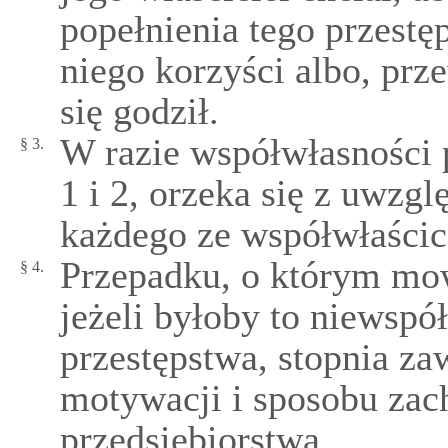
popełnienia tego przestęp
niego korzyści albo, prz
się godził.
W razie współwłasności
§ 3.
1 i 2, orzeka się z uwzg
każdego ze współwłaścici
Przepadku, o którym mowa
§ 4.
jeżeli byłoby to niewsp
przestępstwa, stopnia za
motywacji i sposobu zach
przedsiębiorstwa.