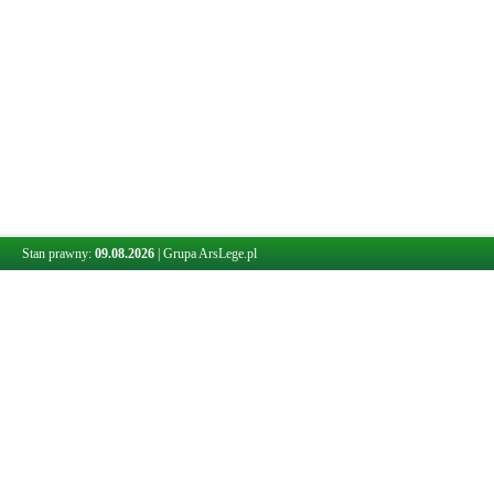
Stan prawny:
09.08.2026
|
Grupa ArsLege.pl