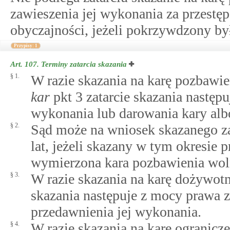
zawieszenia jej wykonania za przestę
obyczajności, jeżeli pokrzywdzony był
Przypisy: 1
Art. 107.
Terminy zatarcia skazania
§ 1.
W razie skazania na karę pozbaw
kar
pkt 3 zatarcie skazania następ
wykonania lub darowania kary alb
§ 2.
Sąd może na wniosek skazanego zar
lat, jeżeli skazany w tym okresie 
wymierzona kara pozbawienia wolno
§ 3.
W razie skazania na karę dożywotn
skazania następuje z mocy prawa 
przedawnienia jej wykonania.
§ 4.
W razie skazania na karę ogranicze