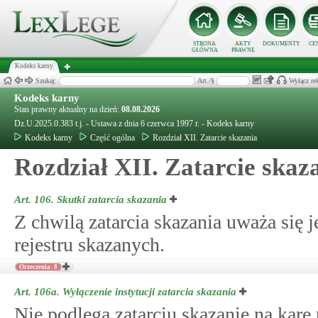
STRONA
AKTY
DOKUMENTY
CE
GŁÓWNA
PRAWNE
Kodeks karny
Szukaj:
Art./§
Wyłącz re
Kodeks karny
Stan prawny aktualny na dzień:
08.08.2026
Dz.U.2025.0.383 t.j. - Ustawa z dnia 6 czerwca 1997 r. - Kodeks karny
Kodeks karny
Część ogólna
Rozdział XII. Zatarcie skazania
Rozdział XII. Zatarcie skaz
Art. 106.
Skutki zatarcia skazania
Z chwilą zatarcia skazania uważa się j
rejestru skazanych.
Orzeczenia: 8
Art. 106a.
Wyłączenie instytucji zatarcia skazania
Nie podlega zatarciu skazanie na ka