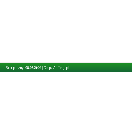
Stan prawny:
08.08.2026
|
Grupa ArsLege.pl