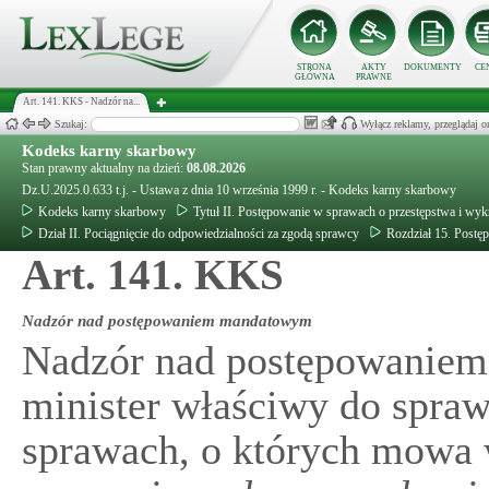
STRONA
AKTY
DOKUMENTY
CE
GŁÓWNA
PRAWNE
Art. 141. KKS - Nadzór na...
Szukaj:
Wyłącz reklamy, przeglądaj
Kodeks karny skarbowy
Stan prawny aktualny na dzień:
08.08.2026
Dz.U.2025.0.633 t.j. - Ustawa z dnia 10 września 1999 r. - Kodeks karny skarbowy
Kodeks karny skarbowy
Tytuł II. Postępowanie w sprawach o przestępstwa i wy
Dział II. Pociągnięcie do odpowiedzialności za zgodą sprawcy
Rozdział 15. Post
Art. 141. KKS
Nadzór nad postępowaniem mandatowym
Nadzór nad postępowanie
minister właściwy do spraw
sprawach, o których mowa