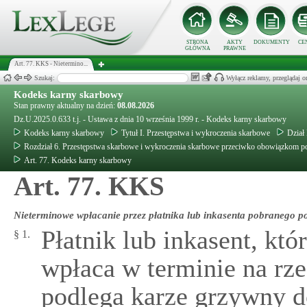
STRONA
AKTY
DOKUMENTY
CE
GŁÓWNA
PRAWNE
Art. 77. KKS - Nietermino...
Szukaj:
Wyłącz reklamy, przeglądaj
Kodeks karny skarbowy
Stan prawny aktualny na dzień:
08.08.2026
Dz.U.2025.0.633 t.j. - Ustawa z dnia 10 września 1999 r. - Kodeks karny skarbowy
Kodeks karny skarbowy
Tytuł I. Przestępstwa i wykroczenia skarbowe
Dział 
Rozdział 6. Przestępstwa skarbowe i wykroczenia skarbowe przeciwko obowiązkom pod
Art. 77. Kodeks karny skarbowy
Art. 77. KKS
Nieterminowe wpłacanie przez płatnika lub inkasenta pobranego p
Płatnik lub inkasent, kt
§ 1.
wpłaca w terminie na rz
podlega karze grzywny d