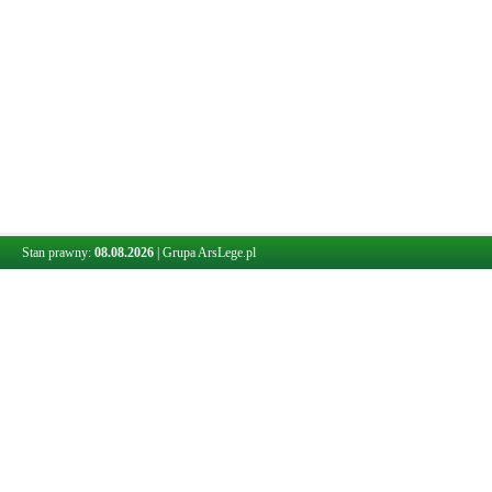
Stan prawny:
08.08.2026
|
Grupa ArsLege.pl