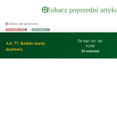
Zobacz poprzedni artyk
Zobacz cały akt prawny
Orzeczenia: 24
Porównania: 1
Do tego Art. sąd
Art. 77. Kodeks karny
wydał
skarbowy
24 orzeczeń