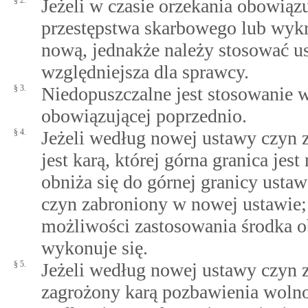
§ 2.
Jeżeli w czasie orzekania obowiązu
przestępstwa skarbowego lub wykr
nową, jednakże należy stosować us
względniejsza dla sprawcy.
§ 3.
Niedopuszczalne jest stosowanie w
obowiązującej poprzednio.
§ 4.
Jeżeli według nowej ustawy czyn 
jest karą, której górna granica jes
obniża się do górnej granicy usta
czyn zabroniony w nowej ustawie; 
możliwości zastosowania środka ob
wykonuje się.
§ 5.
Jeżeli według nowej ustawy czyn z
zagrożony karą pozbawienia wolno