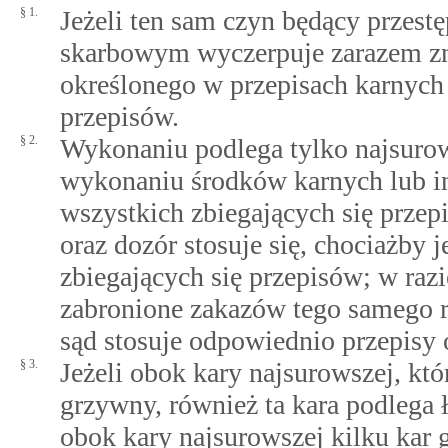
§ 1.
Jeżeli ten sam czyn będący prze
skarbowym wyczerpuje zarazem zn
określonego w przepisach karnych i
przepisów.
§ 2.
Wykonaniu podlega tylko najsurows
wykonaniu środków karnych lub i
wszystkich zbiegających się przepi
oraz dozór stosuje się, chociażby 
zbiegających się przepisów; w razi
zabronione zakazów tego samego r
sąd stosuje odpowiednio przepisy o
§ 3.
Jeżeli obok kary najsurowszej, kt
grzywny, również ta kara podlega
obok kary najsurowszej kilku kar