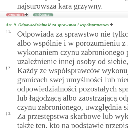
najsurowsza kara grzywny.
Orzeczenia: 3
Porównania: 1
Art. 9.
Odpowiedzialność za sprawstwo i współsprawstwo
§ 1.
Odpowiada za sprawstwo nie tylko
albo wspólnie i w porozumieniu z i
wykonaniem czynu zabronionego p
uzależnienie innej osoby od siebie
§ 2.
Każdy ze współsprawców wykonuj
granicach swej umyślności lub nie
odpowiedzialności pozostałych sp
lub łagodzącą albo zaostrzającą o
czynu zabronionego, uwzględnia si
§ 3.
Za przestępstwa skarbowe lub wyk
także ten, kto na podstawie przep