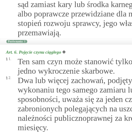
sąd zamiast kary lub środka karne
albo poprawcze przewidziane dla ni
stopień rozwoju sprawcy, jego wła
przemawiają.
Porównania: 1
Art. 6.
Pojęcie czynu ciągłego
§ 1.
Ten sam czyn może stanowić tylko
jedno wykroczenie skarbowe.
§ 2.
Dwa lub więcej zachowań, podjęty
wykonaniu tego samego zamiaru lu
sposobności, uważa się za jeden c
zabronionych polegających na uszc
należności publicznoprawnej za kr
miesięcy.