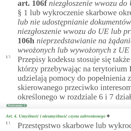
art.
106f
niezgłoszenie wwozu do 
§ 1 lub wykroczenie skarbowe ok
lub nie udostępnianie dokumentów 
niezgłoszenie wwozu do UE lub p
106h
nieprzedstawianie na żądan
wwożonych lub wywożonych z UE
§ 5.
Przepisy kodeksu stosuje się takż
którzy przebywając na terytorium 
udzielają pomocy do popełnienia 
skierowanego przeciwko intereso
określonego w rozdziale 6 i 7 działu
Porównania: 1
Art. 4.
Umyślność i nieumyślność czynu zabronionego
§ 1.
Przestępstwo skarbowe lub wykroc