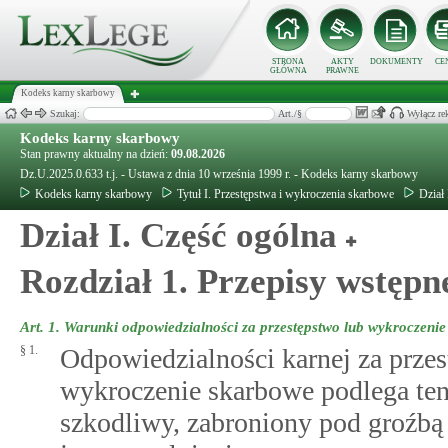
STRONA
AKTY
DOKUMENTY
CE
GŁÓWNA
PRAWNE
Kodeks karny skarbowy
Szukaj:
Art./§
Wyłącz re
Kodeks karny skarbowy
Stan prawny aktualny na dzień:
09.08.2026
Dz.U.2025.0.633 t.j. - Ustawa z dnia 10 września 1999 r. - Kodeks karny skarbowy
Kodeks karny skarbowy
Tytuł I. Przestępstwa i wykroczenia skarbowe
Dział 
Dział I. Część ogólna
Rozdział 1. Przepisy wstępn
Art. 1.
Warunki odpowiedzialności za przestępstwo lub wykroczeni
§ 1.
Odpowiedzialności karnej za prze
wykroczenie skarbowe podlega ten 
szkodliwy, zabroniony pod groźbą