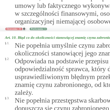
umowy lub faktycznego wykonywa
w szczególności finansowymi, osob
organizacyjnej niemającej osobow
Orzeczenia: 21
Porównania: 1
Art. 10.
Błąd co do okoliczności stanowiącej znamię czynu zabron
§ 1.
Nie popełnia umyślnie czynu zabro
okoliczności stanowiącej jego zna
§ 2.
Odpowiada na podstawie przepisu 
odpowiedzialność sprawca, który 
usprawiedliwionym błędnym przeko
znamię czynu zabronionego, od któ
zależy.
§ 3.
Nie popełnia przestępstwa skarbo
dopuszcza się czynu zabronioneg