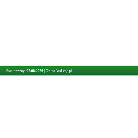
Stan prawny:
07.08.2026
|
Grupa ArsLege.pl