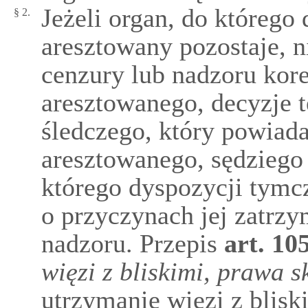
Jeżeli organ, do któreg
§ 2.
aresztowany pozostaje, n
cenzury lub nadzoru kor
aresztowanego, decyzje t
śledczego, który powia
aresztowanego, sędziego 
którego dyspozycji tymc
o przyczynach jej zatrz
nadzoru. Przepis
art.
10
więzi z bliskimi, prawa 
utrzymanie więzi z blisk