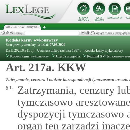
STRONA
AKTY
DOKUMENTY
CE
GŁÓWNA
PRAWNE
Art. 217a. KKW - Zatrzyma...
Szukaj:
Wyłącz reklamy, przeglądaj
Kodeks karny wykonawczy
Stan prawny aktualny na dzień:
07.08.2026
Dz.U.2025.0.911 t.j. - Ustawa z dnia 6 czerwca 1997 r. - Kodeks karny wykonawczy
Kodeks karny wykonawczy
Część szczególna
Rozdział XV. Tymczasowe are
Art. 217a. KKW
Zatrzymanie, cenzura i nadzór korespondencji tymczasowo areszt
Zatrzymania, cenzury lu
§ 1.
tymczasowo aresztowane
dyspozycji tymczasowo a
organ ten zarządzi inacze