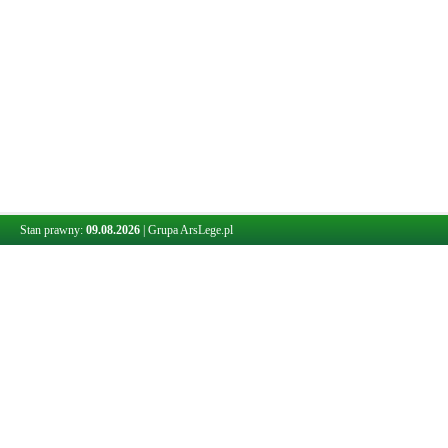
Stan prawny:
09.08.2026
|
Grupa ArsLege.pl