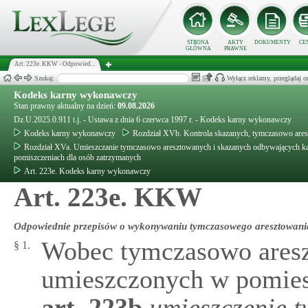
STRONA
AKTY
DOKUMENTY
CE
GŁÓWNA
PRAWNE
Art. 223e. KKW - Odpowied...
Szukaj:
Wyłącz reklamy, przeglądaj
Kodeks karny wykonawczy
Stan prawny aktualny na dzień:
09.08.2026
Dz.U.2025.0.911 t.j. - Ustawa z dnia 6 czerwca 1997 r. - Kodeks karny wykonawczy
Kodeks karny wykonawczy
Rozdział XVb. Kontrola skazanych, tymczasowo ares
Rozdział XVa. Umieszczanie tymczasowo aresztowanych i skazanych odbywających ka
pomiszczeniach dla osób zatrzymanych
Art. 223e. Kodeks karny wykonawczy
Art. 223e. KKW
Odpowiednie przepisów o wykonywaniu tymczasowego aresztowania 
Wobec tymczasowo aresz
§ 1.
umieszczonych w pomies
art.
223b
umieszczenie 