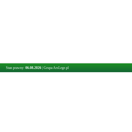
Stan prawny:
06.08.2026
|
Grupa ArsLege.pl