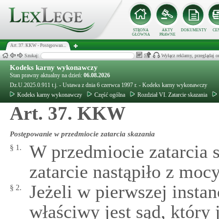
STRONA
AKTY
DOKUMENTY
CE
GŁÓWNA
PRAWNE
Art. 37. KKW - Postępowan...
Szukaj:
Wyłącz reklamy, przeglądaj
Kodeks karny wykonawczy
Stan prawny aktualny na dzień:
06.08.2026
Dz.U.2025.0.911 t.j. - Ustawa z dnia 6 czerwca 1997 r. - Kodeks karny wykonawczy
Kodeks karny wykonawczy
Część ogólna
Rozdział VI. Zatarcie skazania
Art. 37. KKW
Postępowanie w przedmiocie zatarcia skazania
W przedmiocie zatarcia s
§ 1.
zatarcie nastąpiło z moc
Jeżeli w pierwszej insta
§ 2.
właściwy jest sąd, który