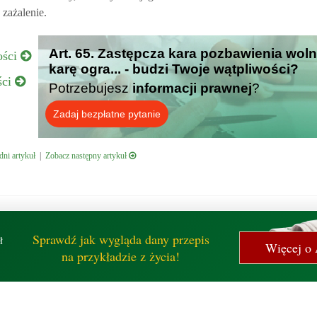
 zażalenie.
Art. 65. Zastępcza kara pozbawienia woln
ości
karę ogra... - budzi Twoje wątpliwości?
ści
Potrzebujesz
informacji prawnej
?
Zadaj bezpłatne pytanie
ni artykuł
|
Zobacz następny artykuł
Sprawdź jak wygląda dany przepis
ł
Więcej o 
na przykładzie z życia!