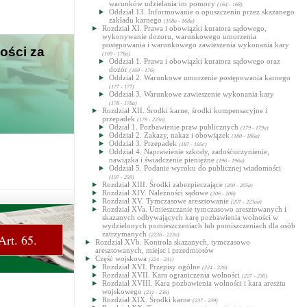
warunków udzielania im pomocy
(164 - 168)
Oddział 13. Informowanie o opuszczeniu przez skazanego
zakładu karnego
(168a - 168a)
Rozdział XI. Prawa i obowiązki kuratora sądowego,
wykonywanie dozoru, warunkowego umorzenia
postępowania i warunkowego zawieszenia wykonania kary
ości za
(169 - 178a)
Oddział 1. Prawa i obowiązki kuratora sądowego oraz
dozór
(169 - 176)
Oddział 2. Warunkowe umorzenie postępowania karnego
(177 - 177)
Oddział 3. Warunkowe zawieszenie wykonania kary
(178 - 178a)
Rozdział XII. Środki karne, środki kompensacyjne i
przepadek
(179 - 223n)
Odział 1. Pozbawienie praw publicznych
(179 - 179a)
Oddział 2. Zakazy, nakaz i obowiązek
(180 - 186a)
Oddział 3. Przepadek
(187 - 195c)
Oddział 4. Naprawienie szkody, zadośćuczynienie,
nawiązka i świadczenie pieniężne
(196 - 196a)
Oddział 5. Podanie wyroku do publicznej wiadomości
(197 - 259)
Rozdział XIII. Środki zabezpieczające
(200 - 205a)
Rozdział XIV. Należności sądowe
(206 - 206)
Rozdział XV. Tymczasowe aresztowanie
(207 - 223aa)
Rozdział XVa. Umieszczanie tymczasowo aresztowanych i
skazanych odbywających karę pozbawienia wolności w
wydzielonych pomieszczeniach lub pomiszczeniach dla osób
zatrzymanych
Art. 65.
(223b - 223n)
Rozdział XVb. Kontrola skazanych, tymczasowo
aresztowanych, miejsc i przedmiotów
Część wojskowa
(224 - 241)
Rozdział XVI. Przepisy ogólne
(224 - 226)
Rozdział XVII. Kara ograniczenia wolności
(227 - 230)
Rozdział XVIII. Kara pozbawienia wolności i kara aresztu
wojskowego
(231 - 236)
Rozdział XIX. Środki karne
(237 - 239)