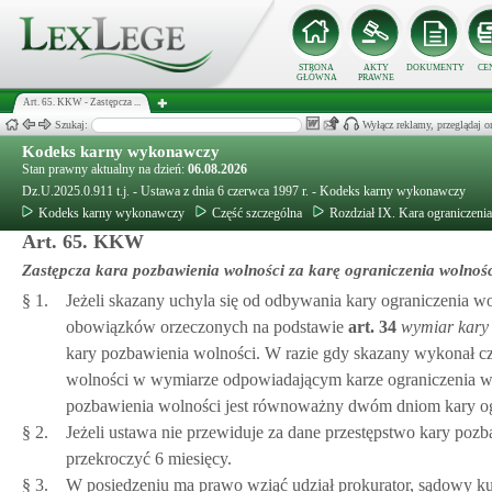
STRONA
AKTY
DOKUMENTY
CE
GŁÓWNA
PRAWNE
Art. 65. KKW - Zastępcza ...
Szukaj:
Wyłącz reklamy, przeglądaj
Kodeks karny wykonawczy
Stan prawny aktualny na dzień:
06.08.2026
Dz.U.2025.0.911 t.j. - Ustawa z dnia 6 czerwca 1997 r. - Kodeks karny wykonawczy
Kodeks karny wykonawczy
Część szczególna
Rozdział IX. Kara ograniczeni
Art. 65. KKW
Zastępcza kara pozbawienia wolności za karę ograniczenia wolnoś
§ 1.
Jeżeli skazany uchyla się od odbywania kary ograniczenia wol
obowiązków orzeczonych na podstawie
art.
34
wymiar kary 
kary pozbawienia wolności. W razie gdy skazany wykonał cz
wolności w wymiarze odpowiadającym karze ograniczenia wol
pozbawienia wolności jest równoważny dwóm dniom kary og
§ 2.
Jeżeli ustawa nie przewiduje za dane przestępstwo kary poz
przekroczyć 6 miesięcy.
§ 3.
W posiedzeniu ma prawo wziąć udział prokurator, sądowy ku