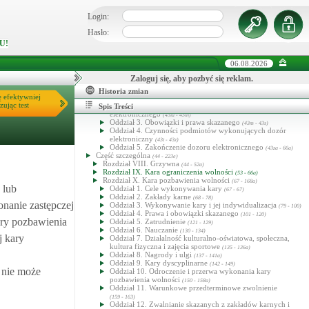
Oddział 2. Postępowanie przed sądem
(18 - 24)
Oddział 3. Postępowanie egzekucyjne
Login:
(25 - 43)
Rozdział V. Nadzór penitencjarny
(32 - 36)
Rozdział VI. Zatarcie skazania
Hasło:
(37 - 37)
Rozdział VII. Uczestnictwo społeczeństwa w wykonywaniu
U!
orzeczeń, pomoc w społecznej readaptacji skazanych oraz
Fundusz Pomocy Pokrzywdzonym oraz Pomocy
06.08.2026
Postpenitencjarnej
(38 - 43)
Rozdział VIIa. System dozoru elektronicznego
(43a - 43zf)
Zaloguj się, aby pozbyć się reklam.
Oddział 1. Przepisy ogólne
(43a - 43ga)
Oddział 2. Rozpoczęcie dozoru elektronicznego
Historia zmian
(43h - 43l)
ę efektywniej
Oddział 2a. Warunki i tryb orzekania o udzieleniu
zując test
skazanemu zezwolenia na odbycie kary w systemie dozoru
Spis Treści
elektronicznego
(43la - 43ln)
Oddział 3. Obowiązki i prawa skazanego
(43m - 43s)
Oddział 4. Czynności podmiotów wykonujących dozór
elektroniczny
(43t - 43z)
Oddział 5. Zakończenie dozoru elektronicznego
(43za - 66a)
Część szczególna
(44 - 223e)
Rozdział VIII. Grzywna
(44 - 52a)
Rozdział IX. Kara ograniczenia wolności
(53 - 66a)
Rozdział X. Kara pozbawienia wolności
(67 - 168a)
 lub
Oddział 1. Cele wykonywania kary
(67 - 67)
Oddział 2. Zakłady karne
(68 - 78)
nanie zastępczej
Oddział 3. Wykonywanie kary i jej indywidualizacja
(79 - 100)
Oddział 4. Prawa i obowiązki skazanego
(101 - 120)
ary pozbawienia
Oddział 5. Zatrudnienie
(121 - 129)
Oddział 6. Nauczanie
(130 - 134)
j kary
Oddział 7. Działalność kulturalno-oświatowa, społeczna,
kultura fizyczna i zajęcia sportowe
(135 - 136a)
Oddział 8. Nagrody i ulgi
(137 - 141a)
Oddział 9. Kary dyscyplinarne
(142 - 149)
 nie może
Oddział 10. Odroczenie i przerwa wykonania kary
pozbawienia wolności
(150 - 158a)
Oddział 11. Warunkowe przedterminowe zwolnienie
(159 - 163)
Oddział 12. Zwalnianie skazanych z zakładów karnych i