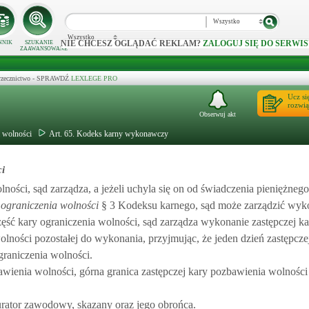
Wszystko
Wszystko
NIE CHCESZ OGLĄDAĆ REKLAM?
ZALOGUJ SIĘ DO SERWIS
NNIK
SZUKANIE
ZAAWANSOWANE
 orzecznictwo - SPRAWDŹ
LEXLEGE PRO
Ucz si
rozwią
Obserwuj akt
a wolności
Art. 65. Kodeks karny wykonawczy
ci
ności, sąd zarządza, a jeżeli uchyla się on od świadczenia pieniężnego
ograniczenia wolności
§ 3 Kodeksu karnego, sąd może zarządzić wyko
ęść kary ograniczenia wolności, sąd zarządza wykonanie zastępczej k
ności pozostałej do wykonania, przyjmując, że jeden dzień zastępcze
raniczenia wolności.
bawienia wolności, górna granica zastępczej kary pozbawienia wolności
rator zawodowy, skazany oraz jego obrońca.