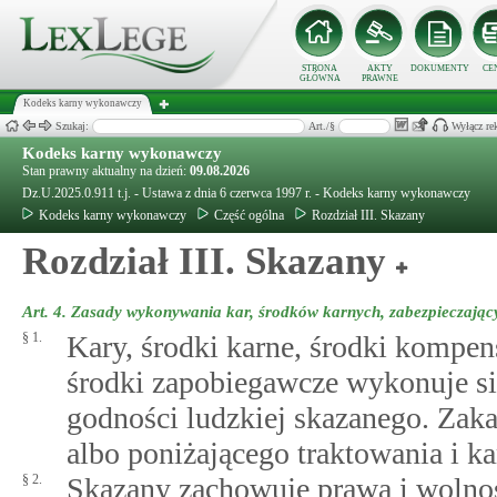
STRONA
AKTY
DOKUMENTY
CE
GŁÓWNA
PRAWNE
Kodeks karny wykonawczy
Szukaj:
Art./§
Wyłącz re
Kodeks karny wykonawczy
Stan prawny aktualny na dzień:
09.08.2026
Dz.U.2025.0.911 t.j. - Ustawa z dnia 6 czerwca 1997 r. - Kodeks karny wykonawczy
Kodeks karny wykonawczy
Część ogólna
Rozdział III. Skazany
Rozdział III. Skazany
Art. 4.
Zasady wykonywania kar, środków karnych, zabezpieczając
§ 1.
Kary, środki karne, środki kompens
środki zapobiegawcze wykonuje s
godności ludzkiej skazanego. Zakaz
albo poniżającego traktowania i k
§ 2.
Skazany zachowuje prawa i wolnoś