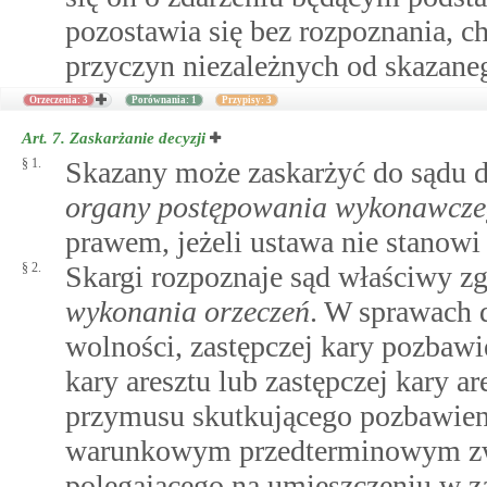
pozostawia się bez rozpoznania, c
przyczyn niezależnych od skazane
Orzeczenia: 3
Porównania: 1
Przypisy: 3
Art. 7.
Zaskarżanie decyzji
§ 1.
Skazany może zaskarżyć do sądu 
organy postępowania wykonawcz
prawem, jeżeli ustawa nie stanowi 
§ 2.
Skargi rozpoznaje sąd właściwy z
wykonania orzeczeń
. W sprawach 
wolności, zastępczej kary pozbawi
kary aresztu lub zastępczej kary a
przymusu skutkującego pozbawien
warunkowym przedterminowym zwo
polegającego na umieszczeniu w 