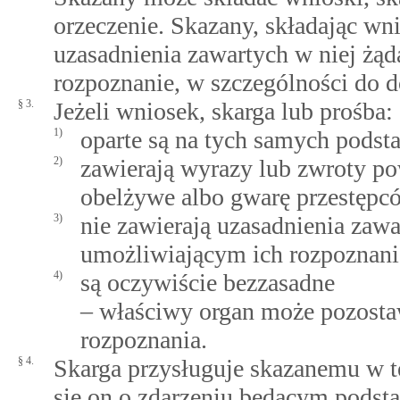
orzeczenie. Skazany, składając wni
uzasadnienia zawartych w niej żą
rozpoznanie, w szczególności do
§ 3.
Jeżeli wniosek, skarga lub prośba:
1)
oparte są na tych samych podst
2)
zawierają wyrazy lub zwroty p
obelżywe albo gwarę przestępc
3)
nie zawierają uzasadnienia zaw
umożliwiającym ich rozpoznani
4)
są oczywiście bezzasadne
– właściwy organ może pozostaw
rozpoznania.
§ 4.
Skarga przysługuje skazanemu w t
się on o zdarzeniu będącym podsta