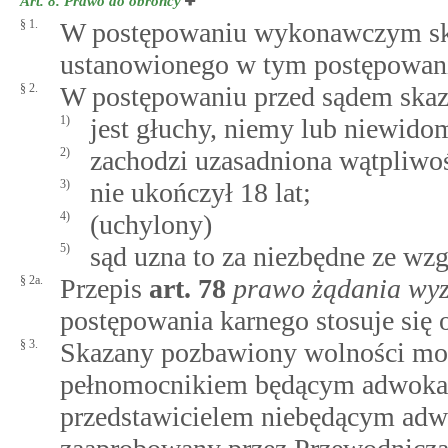
Art. 8.
Prawo do obrońcy
§ 1.
W postępowaniu wykonawczym ska
ustanowionego w tym postępowan
§ 2.
W postępowaniu przed sądem skaza
1)
jest głuchy, niemy lub niewido
2)
zachodzi uzasadniona wątpliwoś
3)
nie ukończył 18 lat;
4)
(uchylony)
5)
sąd uzna to za niezbędne ze wzg
§ 2a.
Przepis
art.
78
prawo żądania wyz
postępowania karnego stosuje się
§ 3.
Skazany pozbawiony wolności moż
pełnomocnikiem będącym adwokat
przedstawicielem niebędącym adwo