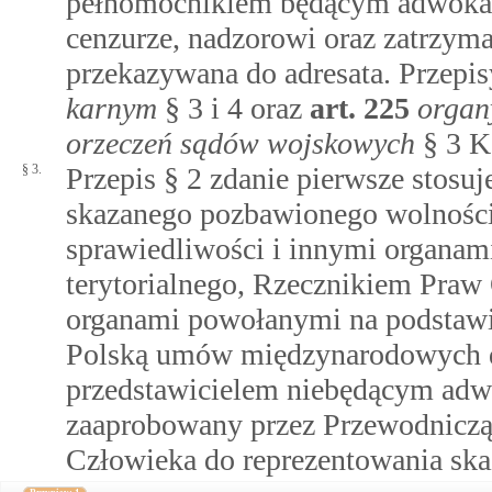
pełnomocnikiem będącym adwokat
cenzurze, nadzorowi oraz zatrzym
przekazywana do adresata. Przepi
karnym
§ 3 i 4 oraz
art.
225
organ
orzeczeń sądów wojskowych
§ 3 K
§ 3.
Przepis § 2 zdanie pierwsze stosu
skazanego pozbawionego wolności
sprawiedliwości i innymi organa
terytorialnego, Rzecznikiem Praw
organami powołanymi na podstawi
Polską umów międzynarodowych d
przedstawicielem niebędącym adwo
zaaprobowany przez Przewodniczą
Człowieka do reprezentowania sk