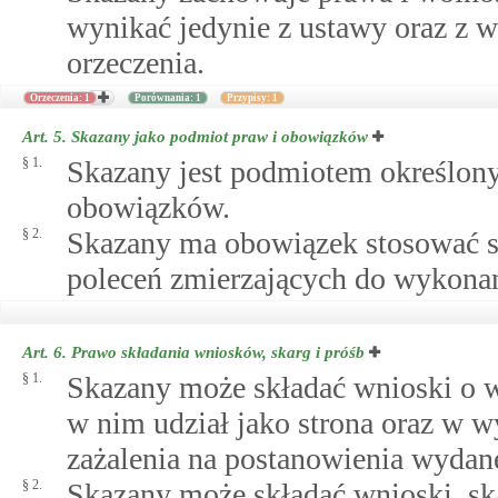
wynikać jedynie z ustawy oraz z 
orzeczenia.
Orzeczenia: 1
Porównania: 1
Przypisy: 1
Art. 5.
Skazany jako podmiot praw i obowiązków
§ 1.
Skazany jest podmiotem określony
obowiązków.
§ 2.
Skazany ma obowiązek stosować s
poleceń zmierzających do wykonan
Art. 6.
Prawo składania wniosków, skarg i próśb
§ 1.
Skazany może składać wnioski o w
w nim udział jako strona oraz w
zażalenia na postanowienia wyd
§ 2.
Skazany może składać wnioski, sk