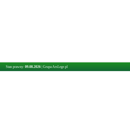
Stan prawny:
09.08.2026
|
Grupa ArsLege.pl