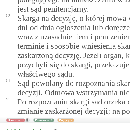
jest sąd penitencjarny.
§ 3.
Skarga na decyzję, o której mowa 
dni od dnia ogłoszenia lub doręcze
wraz z uzasadnieniem i pouczeni
terminie i sposobie wniesienia ska
zaskarżoną decyzję. Jeżeli organ, 
przychyli się do skargi, przekazuj
właściwego sądu.
§ 4.
Sąd powołany do rozpoznania ska
decyzji. Odmowa wstrzymania nie
§ 5.
Po rozpoznaniu skargi sąd orzeka
zmianie zaskarżonej decyzji; na po
Orzeczenia: 3
Porównania: 1
Przypisy: 2