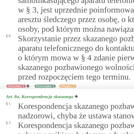
samoinkasującego aparatu telefoni
w § 3, jest uprzednie poinformowa
aresztu śledczego przez osobę, o k
osoby, pod którym można nawiązać
§ 6.
Skorzystanie przez skazanego po
aparatu telefonicznego do kontaktu
o którym mowa w § 4 zdanie pierws
skazanego pozbawionego wolności
przed rozpoczęciem tego terminu.
Orzeczenia: 1
Porównania: 1
Przypisy: 3
Art. 8a.
Korespondencja skazanego
§ 1.
Korespondencja skazanego pozbaw
nadzorowi, chyba że ustawa stanow
§ 2.
Korespondencja skazanego pozbaw