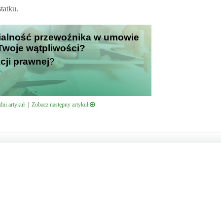
tatku.
zialność przewoźnika w umowie
 Twoje wątpliwości?
cji prawnej
?
ni artykuł
|
Zobacz następny artykuł