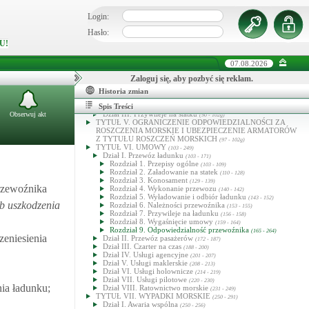
TYTUŁ II. STATEK MORSKI
(9 - 52)
Dział I. Polska przynależność statku
Login:
(9 - 22)
Dział II. Rejestr okrętowy
(23 - 39)
Dział III. Pomiar statku
Hasło:
(40 - 49)
Dział IV. Dokumenty statku
(50 - 52)
U!
TYTUŁ III. KAPITAN STATKU
(53 - 72)
Dział I. Przepisy ogólne
(53 - 55)
07.08.2026
Dział II. Obowiązki kapitana
(56 - 66)
Dział III. Uprawnienia kapitana
(67 - 70)
Zaloguj się, aby pozbyć się reklam.
Dział IV. Publicznoprawne funkcje kapitana
(71 - 72)
TYTUŁ IV. PRAWA RZECZOWE
Historia zmian
(73 - 96)
Dział I. Własność statku
(73 - 75)
Dział II. Zastaw na statku
Spis Treści
(76 - 89)
Dział III. Przywileje na statku
Obserwuj akt
(90 - 102g)
TYTUŁ V. OGRANICZENIE ODPOWIEDZIALNOŚCI ZA
ROSZCZENIA MORSKIE I UBEZPIECZENIE ARMATORÓW
Z TYTUŁU ROSZCZEŃ MORSKICH
(97 - 102g)
TYTUŁ VI. UMOWY
(103 - 249)
Dział I. Przewóz ładunku
(103 - 171)
Rozdział 1. Przepisy ogólne
(103 - 109)
Rozdział 2. Załadowanie na statek
(110 - 128)
Rozdział 3. Konosament
(129 - 139)
rzewoźnika
Rozdział 4. Wykonanie przewozu
(140 - 142)
Rozdział 5. Wyładowanie i odbiór ładunku
(143 - 152)
ub uszkodzenia
Rozdział 6. Należności przewoźnika
(153 - 155)
Rozdział 7. Przywileje na ładunku
(156 - 158)
Rozdział 8. Wygaśnięcie umowy
(159 - 164)
Rozdział 9. Odpowiedzialność przewoźnika
(165 - 264)
zeniesienia
Dział II. Przewóz pasażerów
(172 - 187)
Dział III. Czarter na czas
(188 - 200)
Dział IV. Usługi agencyjne
(201 - 207)
Dział V. Usługi maklerskie
(208 - 213)
Dział VI. Usługi holownicze
(214 - 219)
Dział VII. Usługi pilotowe
(220 - 230)
ia ładunku;
Dział VIII. Ratownictwo morskie
(231 - 249)
TYTUŁ VII. WYPADKI MORSKIE
(250 - 291)
Dział I. Awaria wspólna
(250 - 256)