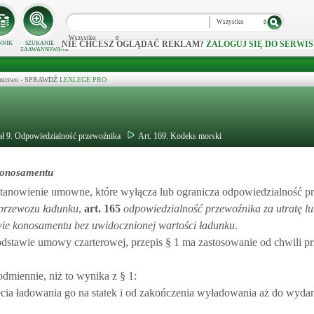
Wszystko
Wszystko
NIE CHCESZ OGLĄDAĆ REKLAM?
ZALOGUJ SIĘ DO SERWIS
NNIK
SZUKANIE
ZAAWANSOWANE
ecznictwo - SPRAWDŹ
LEXLEGE PRO
ał 9. Odpowiedzialność przewoźnika
Art. 169. Kodeks morski
konosamentu
stanowienie umowne, które wyłącza lub ogranicza odpowiedzialność p
 przewozu ładunku
,
art.
165
odpowiedzialność przewoźnika za utratę l
ie konosamentu bez uwidocznionej wartości ładunku
.
stawie umowy czarterowej, przepis § 1 ma zastosowanie od chwili pr
miennie, niż to wynika z § 1:
ęcia ładowania go na statek i od zakończenia wyładowania aż do wydan