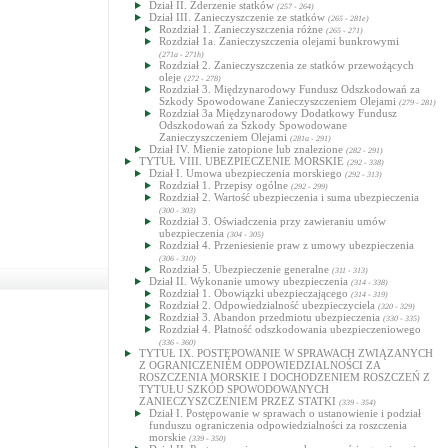
Dział II. Zderzenie statków
(257 - 264)
Dział III. Zanieczyszczenie ze statków
(265 - 281e)
Rozdział 1. Zanieczyszczenia różne
(265 - 271)
Rozdział 1a. Zanieczyszczenia olejami bunkrowymi
(271a - 271h)
Rozdział 2. Zanieczyszczenia ze statków przewożących
oleje
(272 - 278)
Rozdział 3. Międzynarodowy Fundusz Odszkodowań za
Szkody Spowodowane Zanieczyszczeniem Olejami
(279 - 281)
Rozdział 3a Międzynarodowy Dodatkowy Fundusz
Odszkodowań za Szkody Spowodowane
Zanieczyszczeniem Olejami
(281a - 291)
Dział IV. Mienie zatopione lub znalezione
(282 - 291)
TYTUŁ VIII. UBEZPIECZENIE MORSKIE
(292 - 338)
Dział I. Umowa ubezpieczenia morskiego
(292 - 313)
Rozdział 1. Przepisy ogólne
(292 - 299)
Rozdział 2. Wartość ubezpieczenia i suma ubezpieczenia
(300 - 303)
Rozdział 3. Oświadczenia przy zawieraniu umów
ubezpieczenia
(304 - 305)
Rozdział 4. Przeniesienie praw z umowy ubezpieczenia
(306 - 310)
Rozdział 5. Ubezpieczenie generalne
(311 - 313)
Dział II. Wykonanie umowy ubezpieczenia
(314 - 338)
Rozdział 1. Obowiązki ubezpieczającego
(314 - 319)
Rozdział 2. Odpowiedzialność ubezpieczyciela
(320 - 329)
Rozdział 3. Abandon przedmiotu ubezpieczenia
(330 - 335)
Rozdział 4. Płatność odszkodowania ubezpieczeniowego
(336 - 360)
TYTUŁ IX. POSTĘPOWANIE W SPRAWACH ZWIĄZANYCH
Z OGRANICZENIEM ODPOWIEDZIALNOŚCI ZA
ROSZCZENIA MORSKIE I DOCHODZENIEM ROSZCZEŃ Z
TYTUŁU SZKÓD SPOWODOWANYCH
ZANIECZYSZCZENIEM PRZEZ STATKI
(339 - 354)
Dział I. Postępowanie w sprawach o ustanowienie i podział
funduszu ograniczenia odpowiedzialności za roszczenia
morskie
(339 - 350)