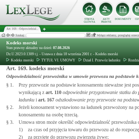
STRONA
AKTY
DOKUMENTY
CE
GŁÓWNA
PRAWNE
Art. 169. - Odpowiedzial...
Szukaj:
Wyłącz reklamy, przeglądaj orz
Kodeks morski
Stan prawny aktualny na dzień:
07.08.2026
Dz.U.2023.0.1309 t.j. - Ustawa z dnia 18 września 2001 r. - Kodeks morski
Kodeks morski
TYTUŁ VI. UMOWY
Dział I. Przewóz ładunku
Rozdzi
Art. 169. kodeks morski
Odpowiedzialność przewoźnika w umowie przewozu na podstawie 
§ 1.
Przy przewozie na podstawie konosamentu nieważne jest po
wynikającą z
art.
110
odpowiednie przygotowanie statku do
ładunku
i
art.
167
odszkodowanie przy przewozie na podstaw
§ 2.
Jeżeli konosament wystawiono na ładunek przewożony na pod
konosamentu na osobę trzecią.
§ 3.
Umowa stron może określić odpowiedzialność przewoźnika od
1)
za czas od przyjęcia towaru do przewozu aż do rozpocz
2)
za przyjęte do przewozu zwierzęta żywe;