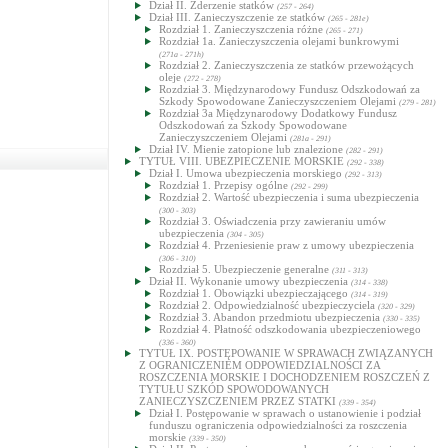
Dział II. Zderzenie statków
(257 - 264)
Dział III. Zanieczyszczenie ze statków
(265 - 281e)
Rozdział 1. Zanieczyszczenia różne
(265 - 271)
Rozdział 1a. Zanieczyszczenia olejami bunkrowymi
(271a - 271h)
Rozdział 2. Zanieczyszczenia ze statków przewożących
oleje
(272 - 278)
Rozdział 3. Międzynarodowy Fundusz Odszkodowań za
Szkody Spowodowane Zanieczyszczeniem Olejami
(279 - 281)
Rozdział 3a Międzynarodowy Dodatkowy Fundusz
Odszkodowań za Szkody Spowodowane
Zanieczyszczeniem Olejami
(281a - 291)
Dział IV. Mienie zatopione lub znalezione
(282 - 291)
TYTUŁ VIII. UBEZPIECZENIE MORSKIE
(292 - 338)
Dział I. Umowa ubezpieczenia morskiego
(292 - 313)
Rozdział 1. Przepisy ogólne
(292 - 299)
Rozdział 2. Wartość ubezpieczenia i suma ubezpieczenia
(300 - 303)
Rozdział 3. Oświadczenia przy zawieraniu umów
ubezpieczenia
(304 - 305)
Rozdział 4. Przeniesienie praw z umowy ubezpieczenia
(306 - 310)
Rozdział 5. Ubezpieczenie generalne
(311 - 313)
Dział II. Wykonanie umowy ubezpieczenia
(314 - 338)
Rozdział 1. Obowiązki ubezpieczającego
(314 - 319)
Rozdział 2. Odpowiedzialność ubezpieczyciela
(320 - 329)
Rozdział 3. Abandon przedmiotu ubezpieczenia
(330 - 335)
Rozdział 4. Płatność odszkodowania ubezpieczeniowego
(336 - 360)
TYTUŁ IX. POSTĘPOWANIE W SPRAWACH ZWIĄZANYCH
Z OGRANICZENIEM ODPOWIEDZIALNOŚCI ZA
ROSZCZENIA MORSKIE I DOCHODZENIEM ROSZCZEŃ Z
TYTUŁU SZKÓD SPOWODOWANYCH
ZANIECZYSZCZENIEM PRZEZ STATKI
(339 - 354)
Dział I. Postępowanie w sprawach o ustanowienie i podział
funduszu ograniczenia odpowiedzialności za roszczenia
morskie
(339 - 350)