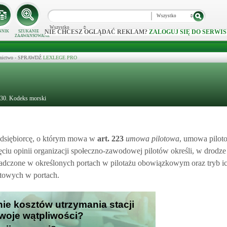
Wszystko
Wszystko
NIE CHCESZ OGLĄDAĆ REKLAM?
ZALOGUJ SIĘ DO SERWIS
NNIK
SZUKANIE
ZAAWANSOWANE
ecznictwo - SPRAWDŹ
LEXLEGE PRO
230. Kodeks morski
zedsiębiorcę, o którym mowa w
art.
223
umowa pilotowa
, umowa piloto
ciu opinii organizacji społeczno-zawodowej pilotów określi, w drodze
iadczone w określonych portach w pilotażu obowiązkowym oraz tryb ic
otowych w portach.
nie kosztów utrzymania stacji
Twoje wątpliwości?