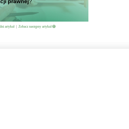
cji prawnej
?
ni artykuł
|
Zobacz następny artykuł