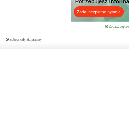
Potrzebujesz
informa
Zadaj bezpłatne pytanie
Zobacz poprzed
Zobacz cały akt prawny