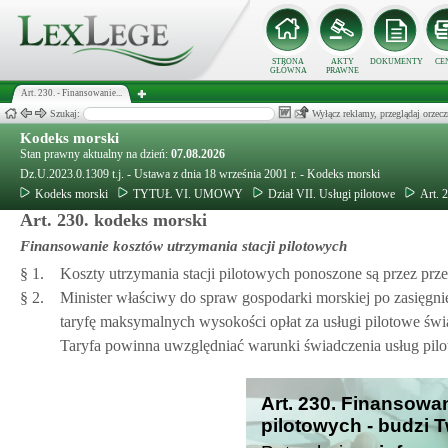
STRONA
AKTY
DOKUMENTY
CE
GŁÓWNA
PRAWNE
Art. 230. - Finansowanie...
Szukaj:
Wyłącz reklamy, przeglądaj orz
Kodeks morski
Stan prawny aktualny na dzień:
07.08.2026
Dz.U.2023.0.1309 t.j. - Ustawa z dnia 18 września 2001 r. - Kodeks morski
Kodeks morski
TYTUŁ VI. UMOWY
Dział VII. Usługi pilotowe
Art. 
Art. 230. kodeks morski
Finansowanie kosztów utrzymania stacji pilotowych
§ 1.
Koszty utrzymania stacji pilotowych ponoszone są przez pr
§ 2.
Minister właściwy do spraw gospodarki morskiej po zasięgnię
taryfę maksymalnych wysokości opłat za usługi pilotowe św
Taryfa powinna uwzględniać warunki świadczenia usług pil
Art. 230. Finansowa
pilotowych - budzi 