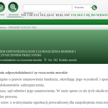
Wszystko
Wszystko
NIE CHCESZ OGLĄDAĆ REKLAM?
ZALOGUJ SIĘ DO SERWIS
NNIK
SZUKANIE
ZAAWANSOWANE
ecznictwo - SPRAWDŹ
LEXLEGE PRO
IEM ODPOWIEDZIALNOŚCI ZA ROSZCZENIA MORSKIE I
ZYSZCZENIEM PRZEZ STATKI
owiedzialności za roszczenia morskie
Art. 342. Kodeks morski
nia odpowiedzialności za roszczenia morskie
ępne o prawie ustanowienia funduszu, określając jego wysokość i spo
b dokumentów zabezpieczenia.
uszu, sąd odmówi jego ustanowienia. W razie sporu co do tych okolicz
dze procesu.
orzec o wstrzymaniu egzekucji prowadzonej dla zaspokojenia roszczen