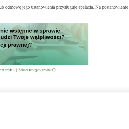
ub odmowę jego ustanowienia przysługuje apelacja. Na postanowienie
enie wstępne w sprawie
 budzi Twoje wątpliwości?
cji prawnej
?
ni artykuł
|
Zobacz następny artykuł