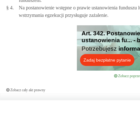
funduszem.
§ 4.
Na postanowienie wstępne o prawie ustanowienia funduszu l
wstrzymania egzekucji przysługuje zażalenie.
Art. 342. Postanowi
ustanowienia fu... -
Potrzebujesz
informa
Zadaj bezpłatne pytanie
Zobacz poprzed
Zobacz cały akt prawny