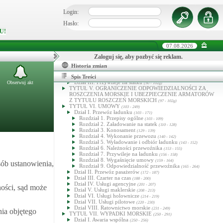
TYTUŁ II. STATEK MORSKI
(9 - 52)
Dział I. Polska przynależność statku
Login:
(9 - 22)
Dział II. Rejestr okrętowy
(23 - 39)
Dział III. Pomiar statku
Hasło:
(40 - 49)
Dział IV. Dokumenty statku
(50 - 52)
U!
TYTUŁ III. KAPITAN STATKU
(53 - 72)
Dział I. Przepisy ogólne
(53 - 55)
07.08.2026
Dział II. Obowiązki kapitana
(56 - 66)
Dział III. Uprawnienia kapitana
(67 - 70)
Zaloguj się, aby pozbyć się reklam.
Dział IV. Publicznoprawne funkcje kapitana
(71 - 72)
TYTUŁ IV. PRAWA RZECZOWE
Historia zmian
(73 - 96)
Dział I. Własność statku
(73 - 75)
Dział II. Zastaw na statku
Spis Treści
(76 - 89)
Dział III. Przywileje na statku
Obserwuj akt
(90 - 102g)
TYTUŁ V. OGRANICZENIE ODPOWIEDZIALNOŚCI ZA
ROSZCZENIA MORSKIE I UBEZPIECZENIE ARMATORÓW
Z TYTUŁU ROSZCZEŃ MORSKICH
(97 - 102g)
TYTUŁ VI. UMOWY
(103 - 249)
Dział I. Przewóz ładunku
(103 - 171)
Rozdział 1. Przepisy ogólne
(103 - 109)
Rozdział 2. Załadowanie na statek
(110 - 128)
Rozdział 3. Konosament
(129 - 139)
Rozdział 4. Wykonanie przewozu
(140 - 142)
Rozdział 5. Wyładowanie i odbiór ładunku
(143 - 152)
Rozdział 6. Należności przewoźnika
(153 - 155)
Rozdział 7. Przywileje na ładunku
(156 - 158)
Rozdział 8. Wygaśnięcie umowy
(159 - 164)
sób ustanowienia,
Rozdział 9. Odpowiedzialność przewoźnika
(165 - 264)
Dział II. Przewóz pasażerów
(172 - 187)
Dział III. Czarter na czas
(188 - 200)
Dział IV. Usługi agencyjne
(201 - 207)
ności, sąd może
Dział V. Usługi maklerskie
(208 - 213)
Dział VI. Usługi holownicze
(214 - 219)
Dział VII. Usługi pilotowe
(220 - 230)
Dział VIII. Ratownictwo morskie
(231 - 249)
ia objętego
TYTUŁ VII. WYPADKI MORSKIE
(250 - 291)
Dział I. Awaria wspólna
(250 - 256)