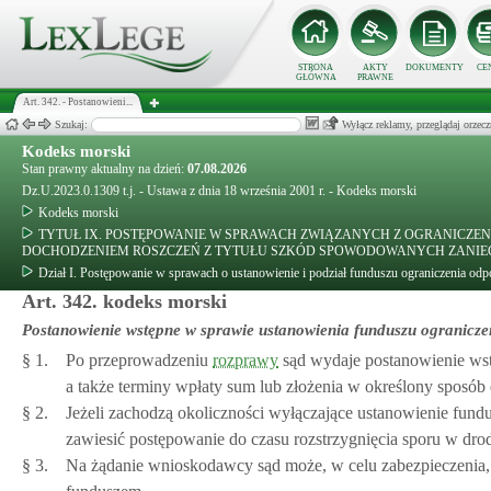
STRONA
AKTY
DOKUMENTY
CE
GŁÓWNA
PRAWNE
Art. 342. - Postanowieni...
Szukaj:
Wyłącz reklamy, przeglądaj orz
Kodeks morski
Stan prawny aktualny na dzień:
07.08.2026
Dz.U.2023.0.1309 t.j. - Ustawa z dnia 18 września 2001 r. - Kodeks morski
Kodeks morski
TYTUŁ IX. POSTĘPOWANIE W SPRAWACH ZWIĄZANYCH Z OGRANICZEN
DOCHODZENIEM ROSZCZEŃ Z TYTUŁU SZKÓD SPOWODOWANYCH ZANIEC
Dział I. Postępowanie w sprawach o ustanowienie i podział funduszu ograniczenia odp
Art. 342. kodeks morski
Postanowienie wstępne w sprawie ustanowienia funduszu ogranicze
§ 1.
Po przeprowadzeniu
rozprawy
sąd wydaje postanowienie wst
a także terminy wpłaty sum lub złożenia w określony sposó
§ 2.
Jeżeli zachodzą okoliczności wyłączające ustanowienie fund
zawiesić postępowanie do czasu rozstrzygnięcia sporu w dro
§ 3.
Na żądanie wnioskodawcy sąd może, w celu zabezpieczenia, 