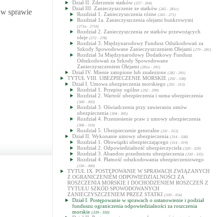
Dział II. Zderzenie statków
(257 - 264)
Dział III. Zanieczyszczenie ze statków
(265 - 281e)
 w sprawie
Rozdział 1. Zanieczyszczenia różne
(265 - 271)
Rozdział 1a. Zanieczyszczenia olejami bunkrowymi
(271a - 271h)
Rozdział 2. Zanieczyszczenia ze statków przewożących
oleje
(272 - 278)
Rozdział 3. Międzynarodowy Fundusz Odszkodowań za
Szkody Spowodowane Zanieczyszczeniem Olejami
(279 - 281)
Rozdział 3a Międzynarodowy Dodatkowy Fundusz
Odszkodowań za Szkody Spowodowane
Zanieczyszczeniem Olejami
(281a - 291)
Dział IV. Mienie zatopione lub znalezione
(282 - 291)
TYTUŁ VIII. UBEZPIECZENIE MORSKIE
(292 - 338)
Dział I. Umowa ubezpieczenia morskiego
(292 - 313)
Rozdział 1. Przepisy ogólne
(292 - 299)
Rozdział 2. Wartość ubezpieczenia i suma ubezpieczenia
(300 - 303)
Rozdział 3. Oświadczenia przy zawieraniu umów
ubezpieczenia
(304 - 305)
Rozdział 4. Przeniesienie praw z umowy ubezpieczenia
(306 - 310)
Rozdział 5. Ubezpieczenie generalne
(311 - 313)
Dział II. Wykonanie umowy ubezpieczenia
(314 - 338)
Rozdział 1. Obowiązki ubezpieczającego
(314 - 319)
Rozdział 2. Odpowiedzialność ubezpieczyciela
(320 - 329)
Rozdział 3. Abandon przedmiotu ubezpieczenia
(330 - 335)
Rozdział 4. Płatność odszkodowania ubezpieczeniowego
(336 - 360)
TYTUŁ IX. POSTĘPOWANIE W SPRAWACH ZWIĄZANYCH
Z OGRANICZENIEM ODPOWIEDZIALNOŚCI ZA
ROSZCZENIA MORSKIE I DOCHODZENIEM ROSZCZEŃ Z
TYTUŁU SZKÓD SPOWODOWANYCH
ZANIECZYSZCZENIEM PRZEZ STATKI
(339 - 354)
Dział I. Postępowanie w sprawach o ustanowienie i podział
funduszu ograniczenia odpowiedzialności za roszczenia
morskie
(339 - 350)