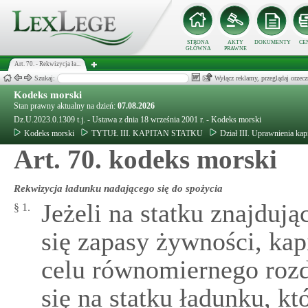
STRONA
AKTY
DOKUMENTY
CE
GŁÓWNA
PRAWNE
Art. 70. - Rekwizycja ła...
Szukaj:
Wyłącz reklamy, przeglądaj orz
Kodeks morski
Stan prawny aktualny na dzień:
07.08.2026
Dz.U.2023.0.1309 t.j. - Ustawa z dnia 18 września 2001 r. - Kodeks morski
Kodeks morski
TYTUŁ III. KAPITAN STATKU
Dział III. Uprawnienia kap
Art. 70. kodeks morski
Rekwizycja ładunku nadającego się do spożycia
Jeżeli na statku znajduj
§ 1.
się zapasy żywności, kap
celu równomiernego rozd
się na statku ładunku, kt