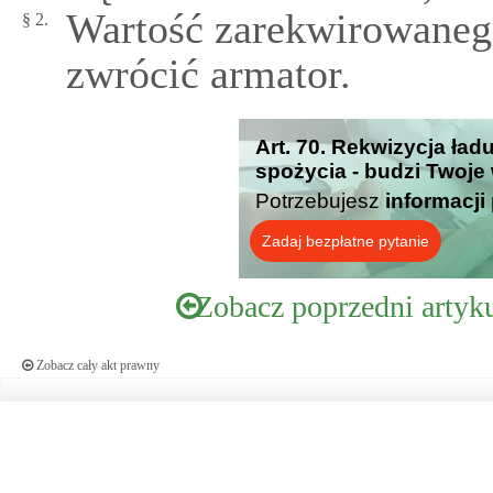
Wartość zarekwirowaneg
§ 2.
zwrócić armator.
Art. 70. Rekwizycja ła
spożycia - budzi Twoje
Potrzebujesz
informacji
Zadaj bezpłatne pytanie
Zobacz poprzedni artyk
Zobacz cały akt prawny