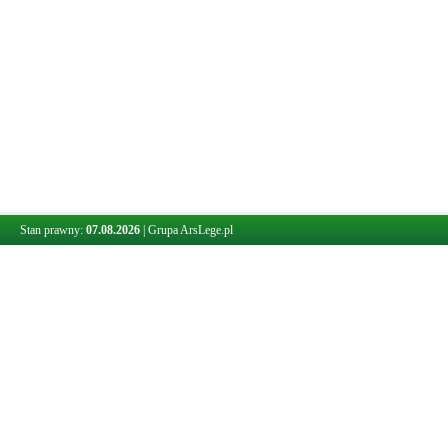
Stan prawny:
07.08.2026
|
Grupa ArsLege.pl