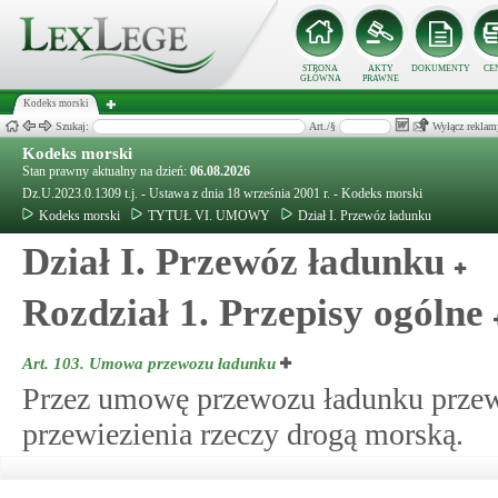
STRONA
AKTY
DOKUMENTY
CE
GŁÓWNA
PRAWNE
Kodeks morski
Szukaj:
Art./§
Wyłącz reklam
Kodeks morski
Stan prawny aktualny na dzień:
06.08.2026
Dz.U.2023.0.1309 t.j. - Ustawa z dnia 18 września 2001 r. - Kodeks morski
Kodeks morski
TYTUŁ VI. UMOWY
Dział I. Przewóz ładunku
Dział I. Przewóz ładunku
Rozdział 1. Przepisy ogólne
Art. 103.
Umowa przewozu ładunku
Przez umowę przewozu ładunku przew
przewiezienia rzeczy drogą morską.