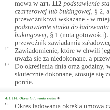
mowa w
art.
112
podstawienie st
czarterowej lub bukingowej
, § 2, 
przewoźnikowi wskazane - w mie
podstawienie statku do ładowania
bukingowej
, § 1 (nota gotowości).
przewoźnik zawiadamia załadowcę
§ 2.
Zawiadomienie, które w chwili je
uważa się za niedokonane, a prze
§ 3.
Do określenia dnia oraz godziny, 
skutecznie dokonane, stosuje się 
porcie.
Art. 114.
Okres ładowania statku
§ 1.
Okres ładowania określa umowa cza