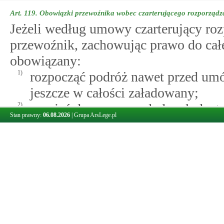
Art. 119.
Obowiązki przewoźnika wobec czarterującego rozporządzaj
Jeżeli według umowy czarterujący rozp
przewoźnik, zachowując prawo do całeg
obowiązany:
1)
rozpocząć podróż nawet przed um
jeszcze w całości załadowany;
2)
przyjąć do przewozu ładunek dos
Stan prawny:
06.08.2026
|
Grupa ArsLege.pl
ładowania lub przestoju, choćby n
spowodować zwłokę w rozpoczęciu 
narusza to przepisów
art.
115
prze
Art. 120.
Uprawnienia przewoźnika wobec czarterującego rozporządz
Jeżeli według umowy czarterujący rozp
przewoźnik może odmówić przyjęcia ł