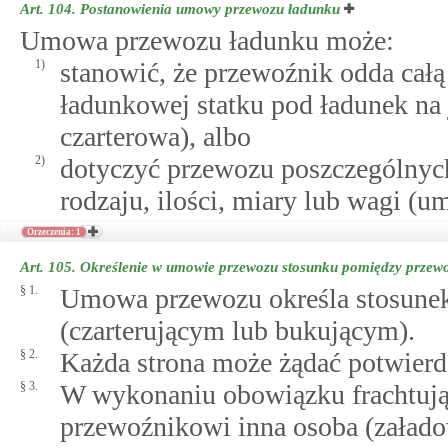
Art. 104.
Postanowienia umowy przewozu ładunku
Umowa przewozu ładunku może:
1)
stanowić, że przewoźnik odda całą 
ładunkowej statku pod ładunek na
czarterowa), albo
2)
dotyczyć przewozu poszczególnych
rodzaju, ilości, miary lub wagi (
Orzeczenia: 1
Art. 105.
Określenie w umowie przewozu stosunku pomiędzy przewo
§ 1.
Umowa przewozu określa stosunek
(czarterującym lub bukującym).
§ 2.
Każda strona może żądać potwier
§ 3.
W wykonaniu obowiązku frachtują
przewoźnikowi inna osoba (załado