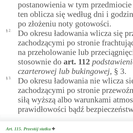
postanowienia w tym przedmiocie 
ten oblicza się według dni i godz
po złożeniu noty gotowości.
§ 2.
Do okresu ładowania wlicza się 
zachodzącymi po stronie frachtują
na przeholowanie lub przeciągnięci
stosownie do
art.
112
podstawieni
czarterowej lub bukingowej
, § 3.
§ 3.
Do okresu ładowania nie wlicza s
zachodzącymi po stronie przewoź
siłą wyższą albo warunkami atmos
prawidłowości bądź bezpieczeństw
Art. 115.
Przestój statku