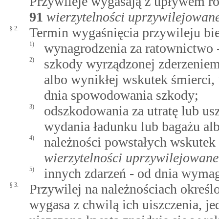
Przywileje wygasają z upływem r
91
wierzytelności uprzywilejowan
§ 2.
Termin wygaśnięcia przywileju bieg
1)
wynagrodzenia za ratownictwo -
2)
szkody wyrządzonej zderzenie
albo wynikłej wskutek śmierci, 
dnia spowodowania szkody;
3)
odszkodowania za utratę lub us
wydania ładunku lub bagażu al
4)
należności powstałych wskutek
wierzytelności uprzywilejowane
5)
innych zdarzeń - od dnia wymag
§ 3.
Przywilej na należnościach okreś
wygasa z chwilą ich uiszczenia, j