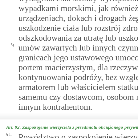
wypadkami morskimi, jak również
urządzeniach, dokach i drogach ż
uszkodzenie ciała lub rozstrój zdr
odszkodowania za utratę lub uszk
5)
umów zawartych lub innych czynno
granicach jego ustawowego umocow
portem macierzystym, dla rzeczywi
kontynuowania podróży, bez względ
armatorem lub właścicielem statku
samemu czy dostawcom, osobom n
innym kontrahentom.
Art. 92.
Zaspokojenie wierzyciela z przedmiotu obciążonego przywi
§ 1.
Powództwo o zaspokojenie wierzyc