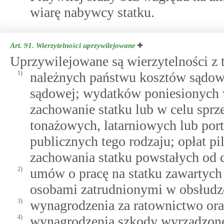
wiarę nabywcy statku.
Art. 91.
Wierzytelności uprzywilejowane
Uprzywilejowane są wierzytelności z t
1)
należnych państwu kosztów sądowy
sądowej; wydatków poniesionych w
zachowanie statku lub w celu sprze
tonażowych, latarniowych lub port
publicznych tego rodzaju; opłat p
zachowania statku powstałych od c
2)
umów o pracę na statku zawartych 
osobami zatrudnionymi w obsłudze
3)
wynagrodzenia za ratownictwo oraz
4)
wynagrodzenia szkody wyrządzone