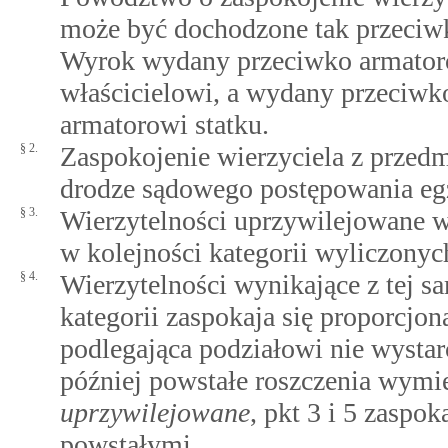
może być dochodzone tak przeciwko
Wyrok wydany przeciwko armatorow
właścicielowi, a wydany przeciwko
armatorowi statku.
§ 2.
Zaspokojenie wierzyciela z przed
drodze sądowego postępowania eg
§ 3.
Wierzytelności uprzywilejowane wy
w kolejności kategorii wyliczony
§ 4.
Wierzytelności wynikające z tej sa
kategorii zaspokaja się proporcjon
podlegająca podziałowi nie wystar
później powstałe roszczenia wym
uprzywilejowane
, pkt 3 i 5 zaspok
powstałymi.