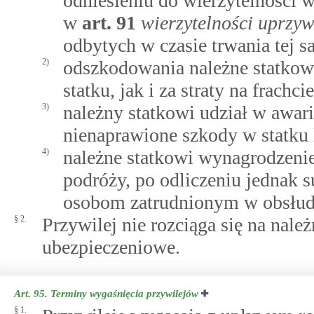
odniesieniu do wierzytelności
w
art.
91
wierzytelności uprzy
odbytych w czasie trwania tej 
2)
odszkodowania należne statkowi
statku, jak i za straty na frachcie
3)
należny statkowi udział w awarii
nienaprawione szkody w statku l
4)
należne statkowi wynagrodzenie 
podróży, po odliczeniu jednak 
osobom zatrudnionym w obsłudz
§ 2.
Przywilej nie rozciąga się na nal
ubezpieczeniowe.
Art. 95.
Terminy wygaśnięcia przywilejów
§ 1.