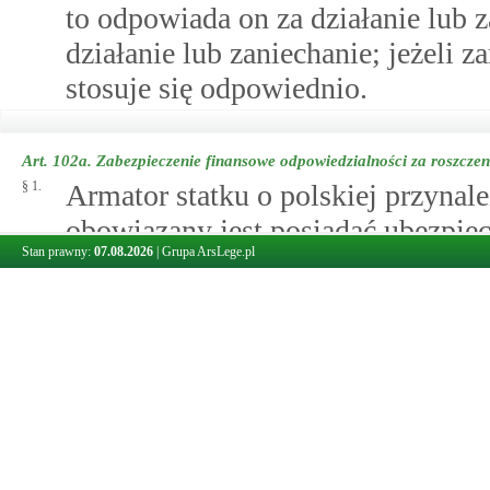
to odpowiada on za działanie lub z
działanie lub zaniechanie; jeżeli z
stosuje się odpowiednio.
Art. 102a.
Zabezpieczenie finansowe odpowiedzialności za roszcze
§ 1.
Armator statku o polskiej przynal
obowiązany jest posiadać ubezpiec
Stan prawny:
07.08.2026
|
Grupa ArsLege.pl
odpowiedzialności za roszczenia m
ograniczeniu na podstawie Konwen
(ubezpieczenie odpowiedzialności 
§ 2.
Ubezpieczenie odpowiedzialności 
posiadać także armator statku o ob
i powyżej:
1)
gdy statek ten wchodzi do polsk