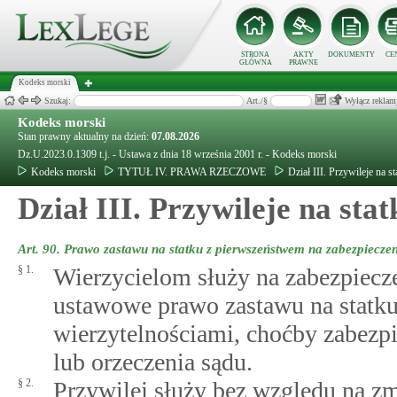
STRONA
AKTY
DOKUMENTY
CE
GŁÓWNA
PRAWNE
Kodeks morski
Szukaj:
Art./§
Wyłącz reklam
Kodeks morski
Stan prawny aktualny na dzień:
07.08.2026
Dz.U.2023.0.1309 t.j. - Ustawa z dnia 18 września 2001 r. - Kodeks morski
Kodeks morski
TYTUŁ IV. PRAWA RZECZOWE
Dział III. Przywileje na st
Dział III. Przywileje na stat
Art. 90.
Prawo zastawu na statku z pierwszeństwem na zabezpieczen
§ 1.
Wierzycielom służy na zabezpiecz
ustawowe prawo zastawu na statk
wierzytelnościami, choćby zabe
lub orzeczenia sądu.
§ 2.
Przywilej służy bez względu na zm