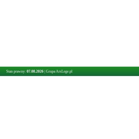
Stan prawny:
07.08.2026
|
Grupa ArsLege.pl