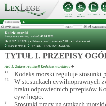
STRONA
AKTY
DOKUMENTY
CE
GŁÓWNA
PRAWNE
Kodeks morski
Szukaj:
Art./§
Wyłącz reklam
Kodeks morski
Stan prawny aktualny na dzień:
07.08.2026
Dz.U.2023.0.1309 t.j. - Ustawa z dnia 18 września 2001 r. - Kodeks morski
Kodeks morski
TYTUŁ I. PRZEPISY OGÓLNE
TYTUŁ I. PRZEPISY OG
Art. 1.
Zakres regulacji Kodeksu morskiego
§ 1.
Kodeks morski reguluje stosunki 
§ 2.
W stosunkach cywilnoprawnych zwi
braku odpowiednich przepisów Ko
cywilnego.
§ 3.
Stosunki pracy na statkach morsk